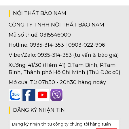
NỘI THẤT BẢO NAM
CÔNG TY TNHH NỘI THẤT BẢO NAM
Mã số thuế: 0315546000
Hotline: 0935-314-353 | 0903-022-906
Viber/Zalo: 0935-314-353 (tư vấn & báo giá)
Xưởng: 41/30 (Hẻm 41) Đ.Tam Bình, P.Tam
Bình, Thành phố Hồ Chí Minh (Thủ Đức cũ)
Mở cửa: Từ 07h30 - 20h30 hàng ngày
ĐĂNG KÝ NHẬN TIN
Đăng ký nhận tin từ công ty chúng tôi hàng tuần