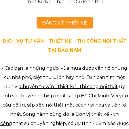
Thiết Kế Nội Thất Tân Cổ Điển Đẹp
ĐĂNG KÝ THIẾT KẾ
DỊCH VỤ TƯ VẤN - THIẾT KẾ - THI CÔNG NỘI THẤT
TẠI BẢO NAM
- Các bạn là những người vừa mua được căn hộ chung
cư, nhà phố, biệt thự,.... lớn hay nhỏ. Bạn cần tìm một
đơn vị
Chuyên tư vấn - thiết kế - thi công nội thất
uy
tính và chuyên nghiệp nhất tại Tp.Hồ Chí Minh. Với yêu
cầu bố trí, sắp xếp nội thất một cách hài hòa và tiện lợi
nhất. Song hành cùng đó là
Đơn vị thiết kế - thi
công
thật sự chuyên nghiệp, có uy tính - đảm bảo được