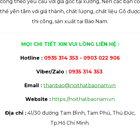
công theo yêu cầu với giá gốc tại xưởng, Nên các bạn có
thể yên tâm với giá thành, chất lượng, chất liệu Gỗ được
thi công, sản xuất tại Bảo Nam.
MỌI CHI TIẾT XIN VUI LÒNG LIÊN HỆ :
Hotline :
0935 314 353 -
0903 022 906
Viber/Zalo :
0935 314 353
Email :
thanbao@noithatbaonam.vn
Website :
https://noithatbaonam.vn
Địa chỉ :
41/30 đường Tam Bình, Tam Phú, Thủ Đức,
Tp.Hồ Chí Minh.