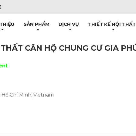
)
 THIỆU
SẢN PHẨM
DỊCH VỤ
THIẾT KẾ NỘI THẤT
I THẤT CĂN HỘ CHUNG CƯ GIA P
ent
, Hồ Chí Minh, Vietnam