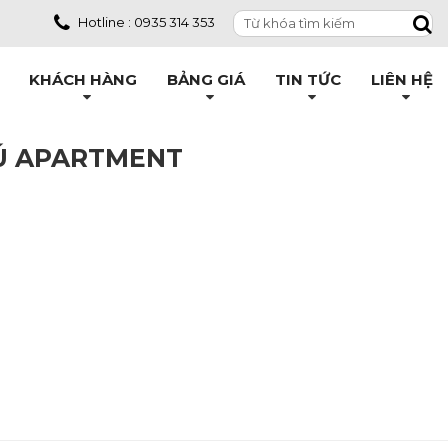
Hotline : 0935 314 353
KHÁCH HÀNG
BẢNG GIÁ
TIN TỨC
LIÊN HỆ
HÚ APARTMENT