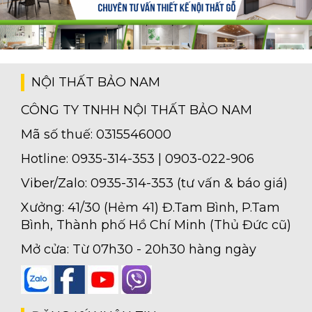
NỘI THẤT BẢO NAM
CÔNG TY TNHH NỘI THẤT BẢO NAM
Mã số thuế: 0315546000
Hotline: 0935-314-353 | 0903-022-906
Viber/Zalo: 0935-314-353 (tư vấn & báo giá)
Xưởng: 41/30 (Hẻm 41) Đ.Tam Bình, P.Tam
Bình, Thành phố Hồ Chí Minh (Thủ Đức cũ)
Mở cửa: Từ 07h30 - 20h30 hàng ngày