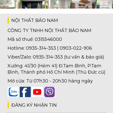
NỘI THẤT BẢO NAM
CÔNG TY TNHH NỘI THẤT BẢO NAM
Mã số thuế: 0315546000
Hotline: 0935-314-353 | 0903-022-906
Viber/Zalo: 0935-314-353 (tư vấn & báo giá)
Xưởng: 41/30 (Hẻm 41) Đ.Tam Bình, P.Tam
Bình, Thành phố Hồ Chí Minh (Thủ Đức cũ)
Mở cửa: Từ 07h30 - 20h30 hàng ngày
ĐĂNG KÝ NHẬN TIN