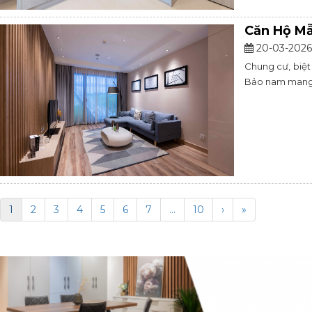
Căn Hộ Mẫ
20-03-2026
Chung cư, biệt
Bảo nam mang đ
1
2
3
4
5
6
7
...
10
›
»