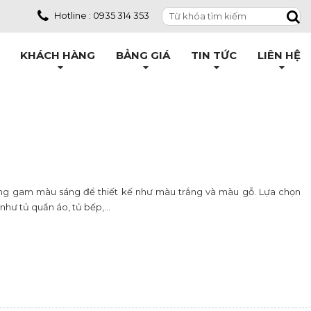
Hotline : 0935 314 353
KHÁCH HÀNG
BẢNG GIÁ
TIN TỨC
LIÊN HỆ
những gam màu sáng để thiết kế như màu trắng và màu gỗ. Lựa chọn
như tủ quần áo, tủ bếp,...