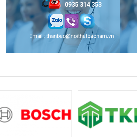
0935 314 353
Email : thanbao@noithatbaonam.vn