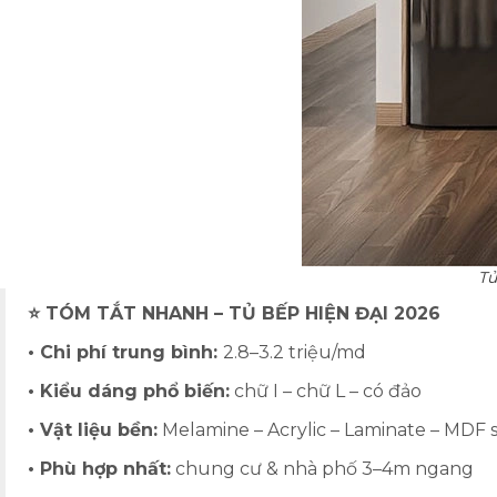
Tủ
⭐ TÓM TẮT NHANH – TỦ BẾP HIỆN ĐẠI 2026
• Chi phí trung bình:
2.8–3.2 triệu/md
• Kiểu dáng phổ biến:
chữ I – chữ L – có đảo
• Vật liệu bền:
Melamine – Acrylic – Laminate – MDF 
• Phù hợp nhất:
chung cư & nhà phố 3–4m ngang