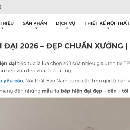
)
 THIỆU
SẢN PHẨM
DỊCH VỤ
THIẾT KẾ NỘI THẤT
 ĐẠI 2026 – ĐẸP CHUẨN XƯỞNG |
iện đại
tiếp tục là lựa chọn số 1 của nhiều gia đình tại 
ian bếp vừa đẹp vừa thực dụng.
eo yêu cầu
, Nội Thất Bảo Nam cung cấp trọn gói từ bản vẽ
in mang đến những
mẫu tủ bếp hiện đại đẹp – bền – tối 