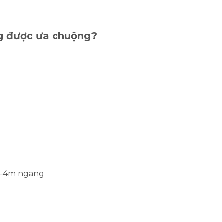
àng được ưa chuộng?
 3–4m ngang