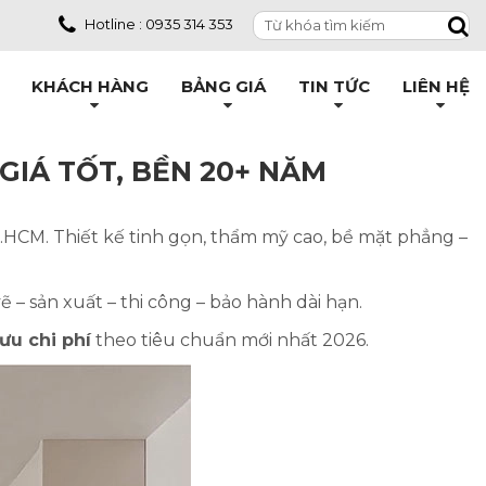
Hotline : 0935 314 353
KHÁCH HÀNG
BẢNG GIÁ
TIN TỨC
LIÊN HỆ
 GIÁ TỐT, BỀN 20+ NĂM
TP.HCM. Thiết kế tinh gọn, thẩm mỹ cao, bề mặt phẳng –
 – sản xuất – thi công – bảo hành dài hạn.
ưu chi phí
theo tiêu chuẩn mới nhất 2026.