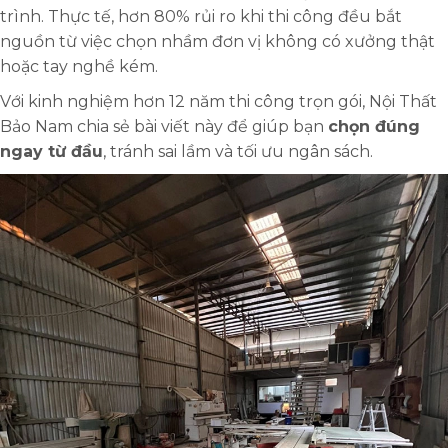
trình. Thực tế, hơn 80% rủi ro khi thi công đều bắt
nguồn từ việc chọn nhầm đơn vị không có xưởng thật
hoặc tay nghề kém.
Với kinh nghiệm hơn 12 năm thi công trọn gói, Nội Thất
Bảo Nam chia sẻ bài viết này để giúp bạn
chọn đúng
ngay từ đầu
, tránh sai lầm và tối ưu ngân sách.