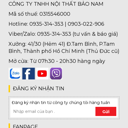
CÔNG TY TNHH NỘI THẤT BẢO NAM
Mã số thuế: 0315546000
Hotline: 0935-314-353 | 0903-022-906
Viber/Zalo: 0935-314-353 (tư vấn & báo giá)
Xưởng: 41/30 (Hẻm 41) Đ.Tam Bình, P.Tam
Bình, Thành phố Hồ Chí Minh (Thủ Đức cũ)
Mở cửa: Từ 07h30 - 20h30 hàng ngày
ĐĂNG KÝ NHẬN TIN
Đăng ký nhận tin từ công ty chúng tôi hàng tuần
Gửi
FANPAGE