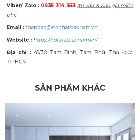
Viber/ Zalo :
0935 314 353
(tư vấn & báo giá miễn
phí)
Email :
thanbao@noithatbaonam.vn
Website :
https://noithatbaonam.vn/
Địa chỉ :
41/30 Tam Bình, Tam Phú, Thủ Đức,
TP.HCM
SẢN PHẨM KHÁC