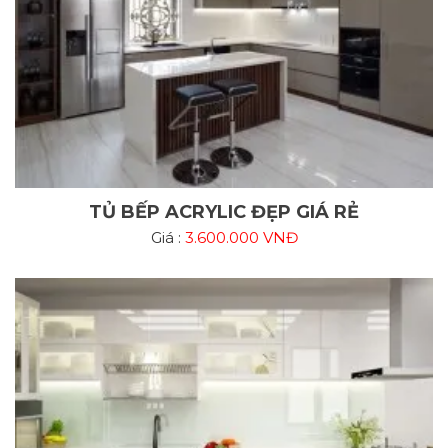
TỦ BẾP ACRYLIC ĐẸP GIÁ RẺ
Giá :
3.600.000 VNĐ