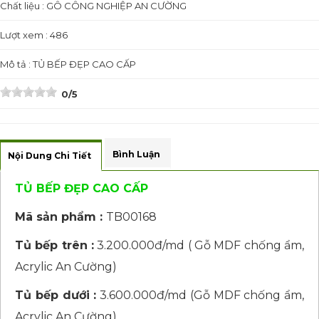
Chất liệu : GÔ CÔNG NGHIỆP AN CƯỜNG
Lượt xem : 486
Mô tả : TỦ BẾP ĐẸP CAO CẤP
0/5
Bình Luận
Nội Dung Chi Tiết
TỦ BẾP ĐẸP CAO CẤP
Mã sản phẩm :
TB00168
Tủ bếp trên :
3.200.000đ/md ( Gỗ MDF chống ẩm,
Acrylic An Cường)
Tủ bếp dưới :
3.600.000đ/md (Gỗ MDF chống ẩm,
Acrylic An Cường)