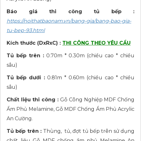
Báo giá thi công tủ bếp :
https://noithatbaonam.vn/bang-gia/bang-bao-gia-
tu-bep-93.html
Kích thước (DxRxC) :
THI CÔNG THEO YÊU CẦU
Tủ bếp trên :
0.70m * 0.30m (chiều cao * chiều
sâu)
Tủ bếp dưới :
0.81m * 0.60m (chiều cao * chiều
sâu)
Chất liệu thi công :
Gỗ Công Nghiệp MDF Chống
Ẩm Phủ Melamine, Gỗ MDF Chống Ẩm Phủ Acrylic
An Cường.
Tủ bếp trên :
Thùng, tủ, đợt tủ bếp trên sử dụng
chất liệu Gỗ MDF chống ẩm phủ Melamine An