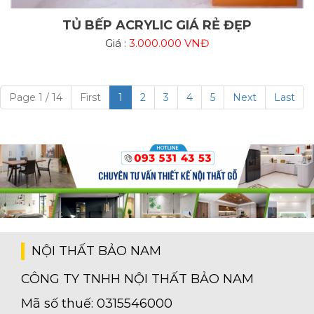
TỦ BẾP ACRYLIC GIÁ RẺ ĐẸP
Giá :
3.000.000 VNĐ
Page 1 / 14
First
1
2
3
4
5
Next
Last
NỘI THẤT BẢO NAM
CÔNG TY TNHH NỘI THẤT BẢO NAM
Mã số thuế: 0315546000