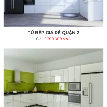
TỦ BẾP GIÁ RẺ QUẬN 2
Giá :
2.200.000 VNĐ