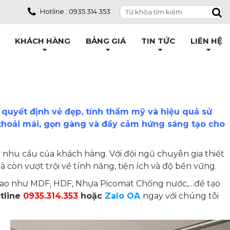
Hotline : 0935 314 353
KHÁCH HÀNG
BẢNG GIÁ
TIN TỨC
LIÊN HỆ
 quyết định vẻ đẹp, tính thẩm mỹ và hiệu quả sử
 thoải mái, gọn gàng và đầy cảm hứng sáng tạo cho
ọi nhu cầu của khách hàng. Với đội ngũ chuyên gia thiết
còn vượt trội về tính năng, tiện ích và độ bền vững.
ng cao như MDF, HDF, Nhựa Picomat Chống nước,…để tạo
tline
0935.314.353
hoặc
Zalo OA
ngay với chúng tôi