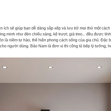
n ích sẽ giúp bạn dễ dàng sắp xếp và lưu trữ mọi thứ một cách g
ng minh như đèn chiếu sáng, kệ trượt, giá treo... đều được tín
òn là niềm tự hào, thể hiện phong cách sống của gia chủ. Đặc 
 cho người dùng. Bảo Nam là đơn vị thi công tủ bếp lý tưởng, 