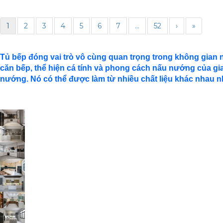
1
2
3
4
5
6
7
...
52
›
»
Tủ bếp đóng vai trò vô cùng quan trọng trong không gian n
căn bếp, thể hiện cá tính và phong cách nấu nướng của gia
nướng. Nó có thể được làm từ nhiều chất liệu khác nhau như