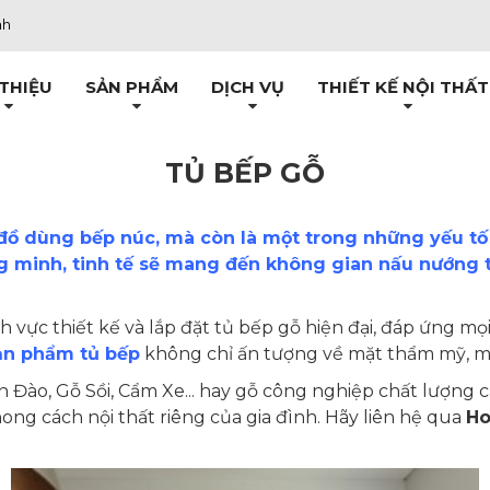
nh
 THIỆU
SẢN PHẨM
DỊCH VỤ
THIẾT KẾ NỘI THẤT
TỦ BẾP GỖ
ữ đồ dùng bếp núc, mà còn là một trong những yếu tố
ông minh, tinh tế sẽ mang đến không gian nấu nướng
nh vực thiết kế và lắp đặt tủ bếp gỗ hiện đại, đáp ứng m
ản phẩm tủ bếp
không chỉ ấn tượng về mặt thẩm mỹ, mà 
an Đào, Gỗ Sồi, Cẩm Xe... hay gỗ công nghiệp chất lượ
ong cách nội thất riêng của gia đình. Hãy liên hệ qua
Ho