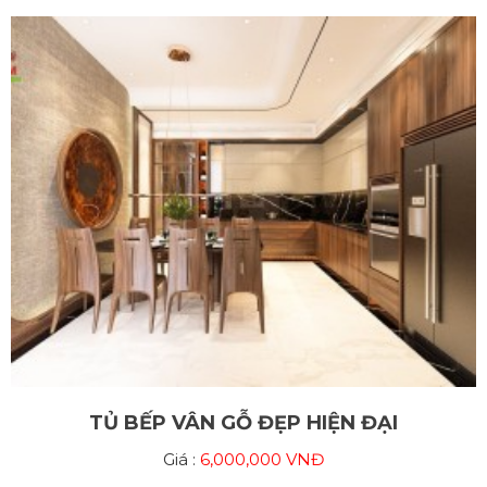
TỦ BẾP VÂN GỖ ĐẸP HIỆN ĐẠI
Giá :
6,000,000 VNĐ