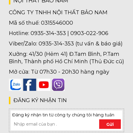
NỘI THẤT BẢO NAM
CÔNG TY TNHH NỘI THẤT BẢO NAM
Mã số thuế: 0315546000
Hotline: 0935-314-353 | 0903-022-906
Viber/Zalo: 0935-314-353 (tư vấn & báo giá)
Xưởng: 41/30 (Hẻm 41) Đ.Tam Bình, P.Tam
Bình, Thành phố Hồ Chí Minh (Thủ Đức cũ)
Mở cửa: Từ 07h30 - 20h30 hàng ngày
ĐĂNG KÝ NHẬN TIN
Đăng ký nhận tin từ công ty chúng tôi hàng tuần
Gửi