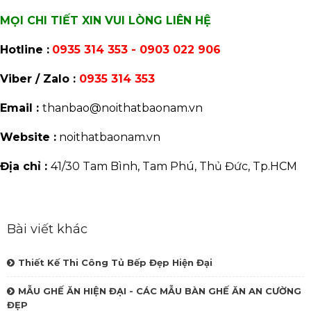
MỌI CHI TIẾT XIN VUI LÒNG LIÊN HỆ
Hotline :
0935 314 353 - 0903 022 906
Viber / Zalo :
0935 314 353
Email :
thanbao@noithatbaonam.vn
Website :
noithatbaonam.vn
Địa chỉ :
41/30 Tam Bình, Tam Phú, Thủ Đức, Tp.HCM
Bài viết khác
Thiết Kế Thi Công Tủ Bếp Đẹp Hiện Đại
MẪU GHẾ ĂN HIỆN ĐẠI - CÁC MẪU BÀN GHẾ ĂN AN CƯỜNG
ĐẸP