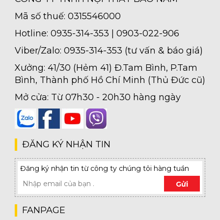
Mã số thuế: 0315546000
Hotline: 0935-314-353 | 0903-022-906
Viber/Zalo: 0935-314-353 (tư vấn & báo giá)
Xưởng: 41/30 (Hẻm 41) Đ.Tam Bình, P.Tam
Bình, Thành phố Hồ Chí Minh (Thủ Đức cũ)
Mở cửa: Từ 07h30 - 20h30 hàng ngày
ĐĂNG KÝ NHẬN TIN
Đăng ký nhận tin từ công ty chúng tôi hàng tuần
Gửi
FANPAGE