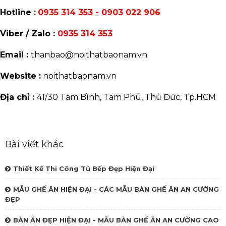
Hotline :
0935 314 353 - 0903 022 906
Viber / Zalo :
0935 314 353
Email :
thanbao@noithatbaonam.vn
Website :
noithatbaonam.vn
Địa chỉ :
41/30 Tam Bình, Tam Phú, Thủ Đức, Tp.HCM
Bài viết khác
Thiết Kế Thi Công Tủ Bếp Đẹp Hiện Đại
MẪU GHẾ ĂN HIỆN ĐẠI - CÁC MẪU BÀN GHẾ ĂN AN CƯỜNG
ĐẸP
BÀN ĂN ĐẸP HIỆN ĐẠI - MẪU BÀN GHẾ ĂN AN CƯỜNG CAO