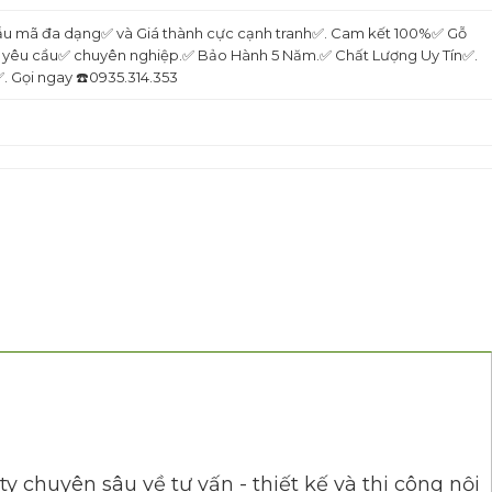
 mẫu mã đa dạng✅ và Giá thành cực cạnh tranh✅. Cam kết 100%✅ Gỗ
eo yêu cầu✅ chuyên nghiệp.✅ Bảo Hành 5 Năm.✅ Chất Lượng Uy Tín✅.
 Gọi ngay ☎️0935.314.353
 chuyên sâu về tư vấn - thiết kế và thi công nội