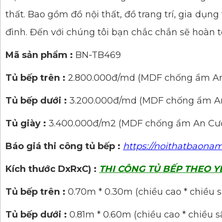
thất. Bao gồm đồ nội thất, đồ trang trí, gia dụn
đình. Đến với chúng tôi bạn chắc chắn sẽ hoàn 
Mã sản phẩm :
BN-TB469
Tủ bếp trên :
2.800.000đ/md (MDF chống ẩm A
Tủ bếp dưới :
3.200.000đ/md (MDF chống ẩm A
Tủ giày :
3.400.000đ/m2 (MDF chống ẩm An Cư
Báo giá thi công tủ bếp :
https://noithatbaona
Kích thước DxRxC) :
THI CÔNG TỦ BẾP THEO Y
Tủ bếp trên :
0.70m * 0.30m (chiều cao * chiều 
Tủ bếp dưới :
0.81m * 0.60m (chiều cao * chiều s