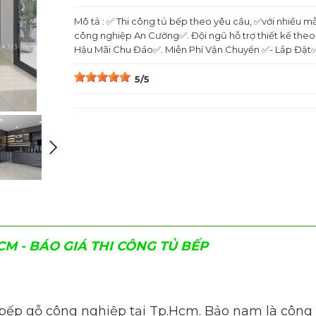
Mô tả : ✅ Thi công tủ bếp theo yêu cầu, ✅với nhiều
công nghiệp An Cường✅. Đội ngũ hỗ trợ thiết kế th
Hậu Mãi Chu Đáo✅. Miễn Phí Vận Chuyển ✅- Lắp Đặt✅.
5/5
CM - BÁO GIÁ THI CÔNG TỦ BẾP
bếp gỗ công nghiệp tại Tp.Hcm. Bảo nam là công ty