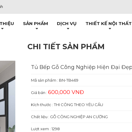
nh
 THIỆU
SẢN PHẨM
DỊCH VỤ
THIẾT KẾ NỘI THẤT
CHI TIẾT SẢN PHẨM
Tủ Bếp Gỗ Công Nghiệp Hiện Đại Đẹ
Mã sản phẩm :
BN-TB469
600,000 VNĐ
Giá bán :
Kích thước : THI CÔNG THEO YÊU CẦU
Chất liệu : GỖ CÔNG NGHIỆP AN CƯỜNG
Lượt xem : 1298