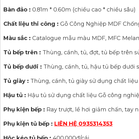
Bàn đảo :
0.81m * 0.60m (chiều cao * chiều sâu)
Chất liệu thi công :
Gỗ Công Nghiệp MDF Chốn
Màu sắc :
Catalogue mẫu màu MDF, MFC Mela
Tủ bếp trên :
Thùng, cánh, tủ, đợt, tủ bếp trê
Tủ bếp dưới :
Thùng, cánh, tủ, hậu tủ bếp dướ
Tủ giày :
Thùng, cánh, tủ giày sử dụng chất l
Hậu tủ :
Hậu tủ sử dụng chất liệu Gỗ công ng
Phụ kiện bếp :
Ray trượt, lề hơi giảm chấn, tay
Phụ kiện tủ bếp :
LIÊN HỆ 0935314353
Hộc kéo tủ bếp :
400.000đ/cái