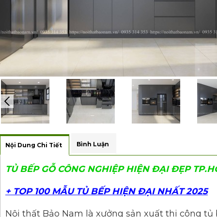
Bình Luận
Nội Dung Chi Tiết
TỦ BẾP GỖ CÔNG NGHIỆP HIỆN ĐẠI ĐẸP TP.H
+ TOP 100 MẪU TỦ BẾP HIỆN ĐẠI NHẤT 2025
Nội thất Bảo Nam là xưởng sản xuất thi công tủ 