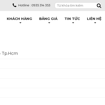
Hotline : 0935 314 353
KHÁCH HÀNG
BẢNG GIÁ
TIN TỨC
LIÊN HỆ
p Tp.Hcm