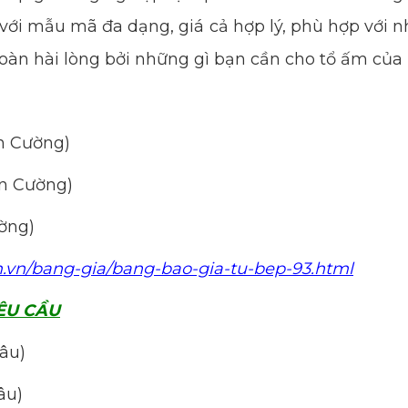
g với mẫu mã đa dạng, giá cả hợp lý, phù hợp với 
toàn hài lòng bởi những gì bạn cần cho tổ ấm của
n Cường)
n Cường)
ờng)
m.vn/bang-gia/bang-bao-gia-tu-bep-93.html
ÊU CẦU
sâu)
âu)