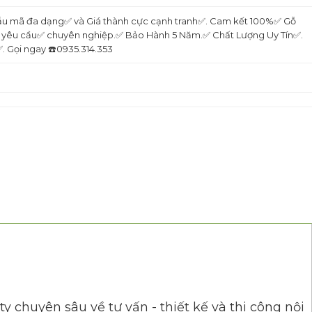
 mẫu mã đa dạng✅ và Giá thành cực cạnh tranh✅. Cam kết 100%✅ Gỗ
eo yêu cầu✅ chuyên nghiệp.✅ Bảo Hành 5 Năm.✅ Chất Lượng Uy Tín✅.
 Gọi ngay ☎️0935.314.353
 chuyên sâu về tư vấn - thiết kế và thi công nội