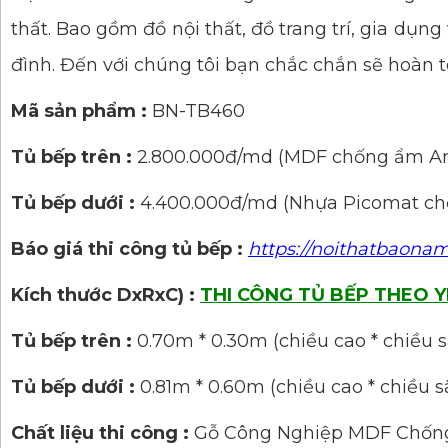
thất. Bao gồm đồ nội thất, đồ trang trí, gia dụn
đình. Đến với chúng tôi bạn chắc chắn sẽ hoàn 
Mã sản phẩm :
BN-TB460
Tủ bếp trên :
2.800.000đ/md (MDF chống ẩm A
Tủ bếp dưới :
4.400.000đ/md (Nhựa Picomat ch
Báo giá thi công tủ bếp :
https://noithatbaona
Kích thước DxRxC) :
THI CÔNG TỦ BẾP THEO 
Tủ bếp trên :
0.70m * 0.30m (chiều cao * chiều 
Tủ bếp dưới :
0.81m * 0.60m (chiều cao * chiều s
Chất liệu thi công :
Gỗ Công Nghiệp MDF Chống