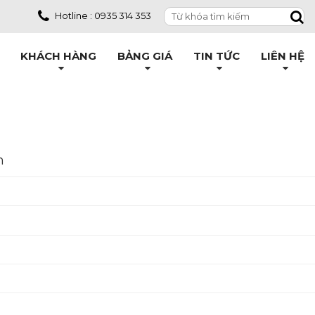
Hotline : 0935 314 353
KHÁCH HÀNG
BẢNG GIÁ
TIN TỨC
LIÊN HỆ
m