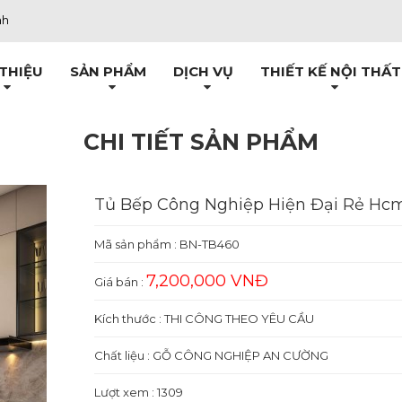
nh
 THIỆU
SẢN PHẨM
DỊCH VỤ
THIẾT KẾ NỘI THẤT
CHI TIẾT SẢN PHẨM
Tủ Bếp Công Nghiệp Hiện Đại Rẻ Hc
Mã sản phẩm :
BN-TB460
7,200,000 VNĐ
Giá bán :
Kích thước : THI CÔNG THEO YÊU CẦU
Chất liệu : GỖ CÔNG NGHIỆP AN CƯỜNG
Lượt xem : 1309