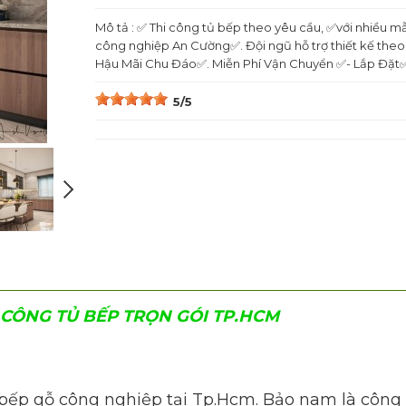
Mô tả : ✅ Thi công tủ bếp theo yêu cầu, ✅với nhiều
công nghiệp An Cường✅. Đội ngũ hỗ trợ thiết kế th
Hậu Mãi Chu Đáo✅. Miễn Phí Vận Chuyển ✅- Lắp Đặt✅.
5/5
I CÔNG TỦ BẾP TRỌN GÓI TP.HCM
bếp gỗ công nghiệp tại Tp.Hcm. Bảo nam là công ty