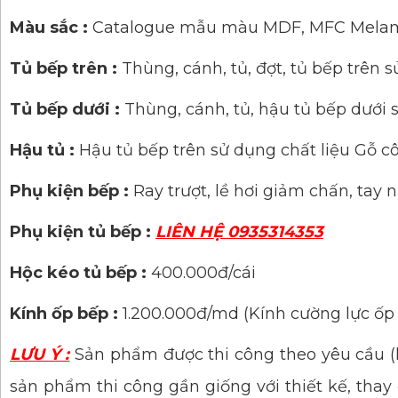
Màu sắc :
Catalogue mẫu màu MDF, MFC Mela
Tủ bếp trên :
Thùng, cánh, tủ, đợt, tủ bếp trê
Tủ bếp dưới :
Thùng, cánh, tủ, hậu tủ bếp dưới
Hậu tủ :
Hậu tủ bếp trên sử dụng chất liệu Gỗ
Phụ kiện bếp :
Ray trượt, lề hơi giảm chấn, tay
Phụ kiện tủ bếp :
LIÊN HỆ 0935314353
Hộc kéo tủ bếp :
400.000đ/cái
Kính ốp bếp :
1.200.000đ/md (Kính cường lực ốp
LƯU Ý :
Sản phẩm được thi công theo yêu cầu (
sản phẩm thi công gần giống với thiết kế, tha