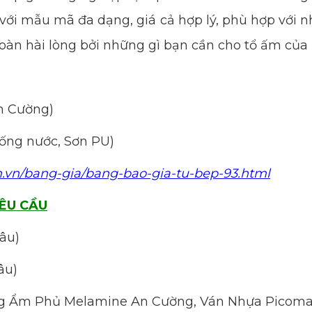
g với mẫu mã đa dạng, giá cả hợp lý, phù hợp với 
toàn hài lòng bởi những gì bạn cần cho tổ ấm của
n Cường)
ống nước, Sơn PU)
m.vn/bang-gia/bang-bao-gia-tu-bep-93.html
YÊU CẦU
sâu)
âu)
 Ẩm Phủ Melamine An Cường, Ván Nhựa Picomat