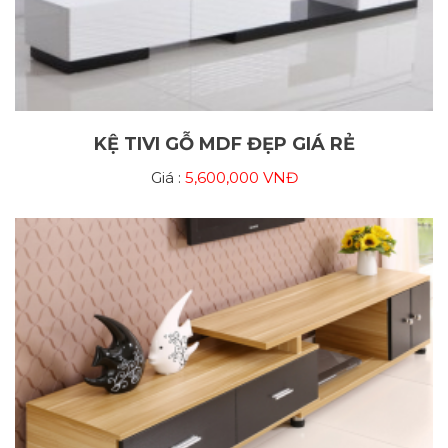
KỆ TIVI GỖ MDF ĐẸP GIÁ RẺ
Giá :
5,600,000 VNĐ