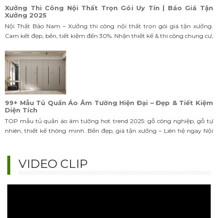
Nội Thất Bảo Nam – Xưởng thi công nội thất trọn gói giá tận xưởng.
Cam kết đẹp, bền, tiết kiệm đến 30%. Nhận thiết kế & thi công chung cư,
nhà phố, biệt thự. Liên hệ ngay!
99+ Mẫu Tủ Quần Áo Âm Tường Hiện Đại – Đẹp & Tiết Kiệm
Diện Tích
TOP mẫu tủ quần áo âm tường hot trend 2025: gỗ công nghiệp, gỗ tự
nhiên, thiết kế thông minh. Bền đẹp, giá tận xưởng – Liên hệ ngay Nội
Thất Bảo Nam!
VIDEO CLIP
99+ Mẫu Thiết Kế Tủ Quần Áo Hiện Đại Đẹp – Ai Cũng Muốn
Sở Hữu
TOP mẫu tủ quần áo hiện đại hot trend 2025: thiết kế âm tường, cánh
trượt, thông minh. Đẹp – gọn – sang, giá tận xưởng cực ưu đãi, xem
ngay!