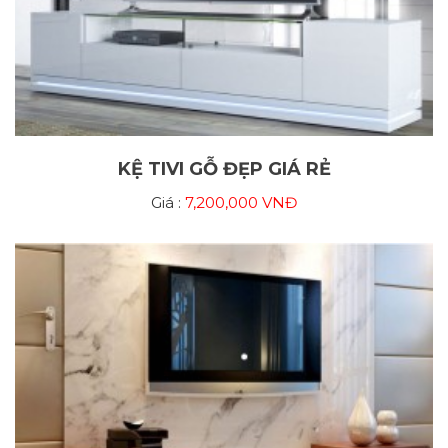
KỆ TIVI GỖ ĐẸP GIÁ RẺ
Giá :
7,200,000 VNĐ