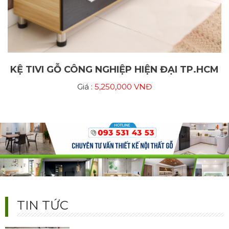
KỆ TIVI GỖ CÔNG NGHIỆP HIỆN ĐẠI TP.HCM
Giá :
5,250,000 VNĐ
99+ Mẫu Tủ Quần Áo Cánh Trượt Hiện Đại 2025 – Đẹp,
Sang, Siêu Tiết Kiệm
Bộ sưu tập tủ quần áo cánh trượt đẹp nhất 2025. Thiết kế hiện đại, đa
dạng chất liệu, tối ưu không gian nhỏ. Bền đẹp – sang trọng – giá xưởng.
Liên hệ tư vấn & báo giá chi tiết hôm nay!
TIN TỨC
Xưởng Thi Công Nội Thất Trọn Gói Uy Tín | Báo Giá Tận
Xưởng 2025