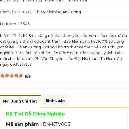
Kích thước : 2100cm (L) * 450cm (D) * 500cm (H)
Chất liệu : Gỗ MDF Phủ Melamine An Cường
Lượt xem : 3606
Mô tả : Thiết kế & thi công nội thất theo yêu cầu, với nhiều mẫu mã đa
dạng và giá thành cực cạnh tranh. Bảo Nam cam kết 100% sử dụng
chất liệu Gỗ An Cường. Đội ngũ hỗ trợ thiết kế theo yêu cầu chuyên
nghiệp. Bảo hành sản phẩm lên đến 5 năm. Chất lượng uy tính. Hậu
mãi chu đáo. Miễn Phí Vận Chuyển - Lắp Đặt Nội thành Tp.Hcm. Gọi
ngay 0935314353.
5/5
Bình Luận
Nội Dung Chi Tiết
Kệ Tivi Gỗ Công Nghiệp
Mã sản phẩm :
BN-KTV003