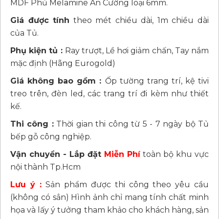
MDF Phủ Melamine An Cường loại 6mm.
Giá được tính
theo mét chiều dài, 1m chiều dài
của Tủ.
Phụ kiện tủ :
Ray trượt, Lề hơi giảm chấn, Tay nắm
mặc định (Hãng Eurogold)
Giá không bao gồm :
Ốp tường trang trí, kệ tivi
treo trên, đèn led, các trang trí đi kèm như thiết
kế.
Thi công :
Thời gian thi công từ 5 - 7 ngày bộ Tủ
bếp gỗ công nghiệp.
Vận chuyển - Lắp đặt
Miễn Phí
toàn bộ khu vực
nội thành Tp.Hcm
Lưu ý :
Sản phẩm được thi công theo yêu cầu
(không có sẳn) Hình ảnh chỉ mang tính chất minh
họa và lấy ý tưởng tham khảo cho khách hàng, sản