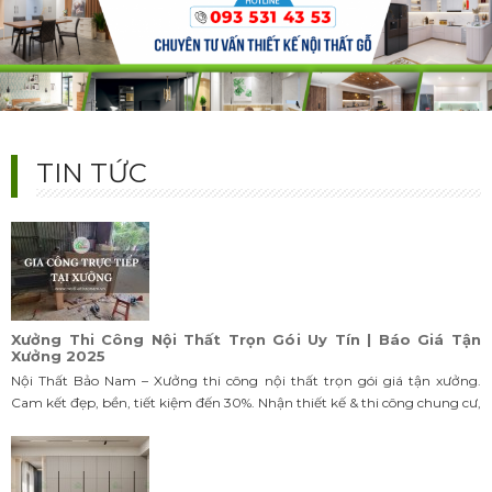
99+ Mẫu Tủ Quần Áo Cánh Trượt Hiện Đại 2025 – Đẹp,
Sang, Siêu Tiết Kiệm
Bộ sưu tập tủ quần áo cánh trượt đẹp nhất 2025. Thiết kế hiện đại, đa
dạng chất liệu, tối ưu không gian nhỏ. Bền đẹp – sang trọng – giá xưởng.
Liên hệ tư vấn & báo giá chi tiết hôm nay!
TIN TỨC
Xưởng Thi Công Nội Thất Trọn Gói Uy Tín | Báo Giá Tận
Xưởng 2025
Nội Thất Bảo Nam – Xưởng thi công nội thất trọn gói giá tận xưởng.
Cam kết đẹp, bền, tiết kiệm đến 30%. Nhận thiết kế & thi công chung cư,
nhà phố, biệt thự. Liên hệ ngay!