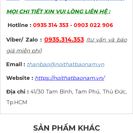
MỌI CHI TIẾT XIN VUI LÒNG LIÊN HỆ :
Hotline :
0935 314 353 - 0903 022 906
0935.314.353
Viber/ Zalo :
(tư vấn và báo
giá miễn phí)
Email :
thanbao@noithatbaonam.vn
Website :
https://noithatbaonam.vn/
Địa chỉ :
41/30 Tam Bình, Tam Phú, Thủ Đức,
Tp.HCM
SẢN PHẨM KHÁC