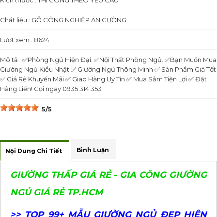
Kích thước : THI CÔNG THEO YÊU CẦU
Chất liệu : GỖ CÔNG NGHIỆP AN CƯỜNG
Lượt xem : 8624
Mô tả : ✅Phòng Ngủ Hiện Đại. ✅Nội Thất Phòng Ngủ. ✅Bạn Muốn Mua
Giường Ngủ Kiểu Nhật ✅ Giường Ngủ Thông Minh ✅ Sản Phẩm Giá Tốt
✅ Giá Rẻ Khuyến Mãi ✅ Giao Hàng Uy Tín ✅ Mua Sắm Tiện Lợi ✅ Đặt
Hàng Liền! Gọi ngay 0935 314 353
5/5
Bình Luận
Nội Dung Chi Tiết
GIƯỜNG THẤP GIÁ RẺ - GIA CÔNG GIƯỜNG
NGỦ GIÁ RẺ TP.HCM
>> TOP 99+ MẪU GIƯỜNG NGỦ ĐẸP HIỆN