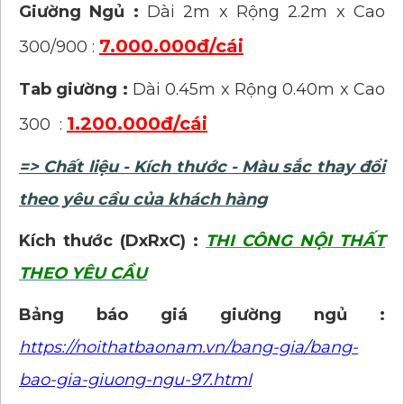
Giường Ngủ :
Dài 2m x Rộng 2.2m x Cao
7.000.000đ/cái
300/900 :
Tab giường :
Dài 0.45m x Rộng 0.40m x Cao
1.200.000đ/cái
300 :
=> Chất liệu - Kích thước - Màu sắc thay đổi
theo yêu cầu của khách hàng
Kích thước (DxRxC) :
THI CÔNG NỘI THẤT
THEO YÊU CẦU
Bảng báo giá giường ngủ :
https://noithatbaonam.vn/bang-gia/bang-
bao-gia-giuong-ngu-97.html