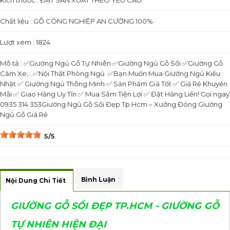
Kích thước : ĐẶT SẢN XUẤT THEO YÊU CẦU
Chất liệu : GỖ CÔNG NGHIỆP AN CƯỜNG 100%
Lượt xem : 1824
Mô tả : ✅Giường Ngủ Gỗ Tự Nhiên ✅Giường Ngủ Gỗ Sồi ✅Giường Gỗ
Căm Xe,...✅Nội Thất Phòng Ngủ. ✅Bạn Muốn Mua Giường Ngủ Kiểu
Nhật ✅ Giường Ngủ Thông Minh ✅ Sản Phẩm Giá Tốt ✅ Giá Rẻ Khuyến
Mãi ✅ Giao Hàng Uy Tín ✅ Mua Sắm Tiện Lợi ✅ Đặt Hàng Liền! Gọi ngay
0935 314 353Giường Ngủ Gỗ Sồi Đẹp Tp.Hcm – Xưởng Đóng Giường
Ngủ Gỗ Giá Rẻ
5/5
Bình Luận
Nội Dung Chi Tiết
GIƯỜNG GỖ SỒI ĐẸP TP.HCM - GIƯỜNG GỖ
TỰ NHIÊN HIỆN ĐẠI