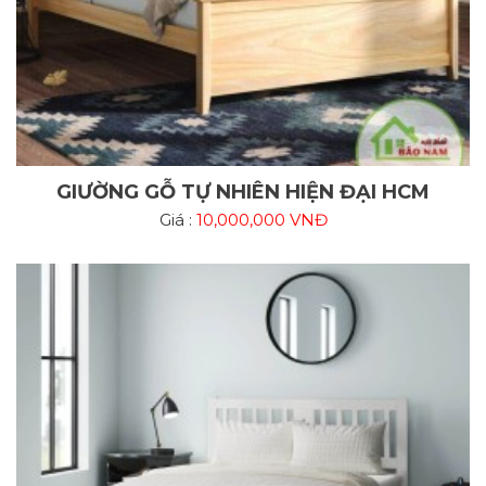
GIƯỜNG GỖ TỰ NHIÊN HIỆN ĐẠI HCM
Giá :
10,000,000 VNĐ
99+ Mẫu Tủ Quần Áo Cánh Trượt Hiện Đại 2025 – Đẹp,
Sang, Siêu Tiết Kiệm
Bộ sưu tập tủ quần áo cánh trượt đẹp nhất 2025. Thiết kế hiện đại, đa
dạng chất liệu, tối ưu không gian nhỏ. Bền đẹp – sang trọng – giá xưởng.
Liên hệ tư vấn & báo giá chi tiết hôm nay!