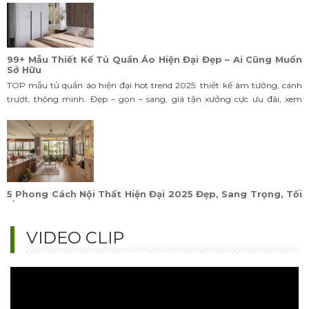
99+ Mẫu Thiết Kế Tủ Quần Áo Hiện Đại Đẹp – Ai Cũng Muốn
Sở Hữu
TOP mẫu tủ quần áo hiện đại hot trend 2025: thiết kế âm tường, cánh
trượt, thông minh. Đẹp – gọn – sang, giá tận xưởng cực ưu đãi, xem
ngay!
5 Phong Cách Nội Thất Hiện Đại 2025 Đẹp, Sang Trọng, Tối
Ưu
Khám phá 5 phong cách nội thất hiện đại 2025: Scandinavian,
Minimalism, Hi-tech, Modern Luxury, Indochine. Xu hướng thiết kế đẹp,
sang trọng, tối ưu không gian.
VIDEO CLIP
Giường Bục Đa Năng Đẹp, Tối Ưu Không Gian Cho Căn Hộ
Nhỏ