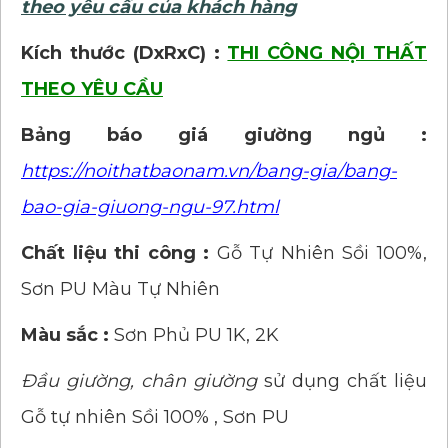
theo yêu cầu của khách hàng
Kích thước (DxRxC) :
THI CÔNG NỘI THẤT
THEO YÊU CẦU
Bảng báo giá giường ngủ :
https://noithatbaonam.vn/bang-gia/bang-
bao-gia-giuong-ngu-97.html
Chất liệu thi công :
Gỗ Tự Nhiên Sồi 100%,
Sơn PU Màu Tự Nhiên
Màu sắc :
Sơn Phủ PU 1K, 2K
Đầu giường, chân giường
sử dụng chất liệu
Gỗ tự nhiên Sồi 100% , Sơn PU