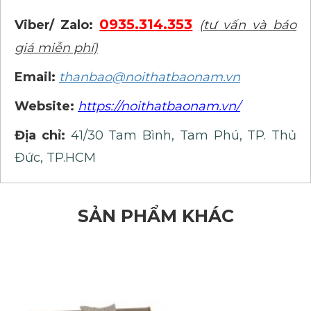
0935.314.353
Viber/ Zalo:
(tư vấn và báo
giá miễn phí)
Email:
thanbao@noithatbaonam.vn
Website:
https://noithatbaonam.vn/
Địa chỉ:
41/30 Tam Bình, Tam Phú, TP. Thủ
Đức, TP.HCM
SẢN PHẨM KHÁC