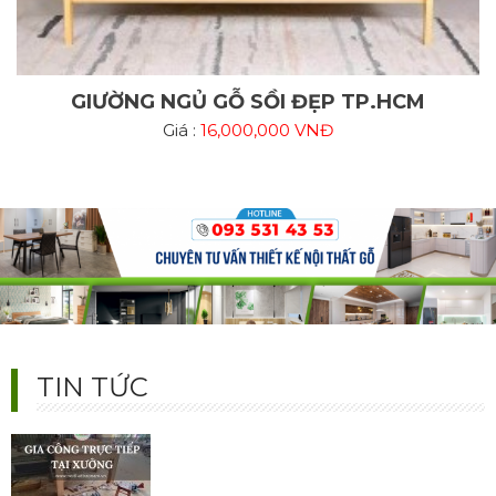
GIƯỜNG NGỦ GỖ SỒI ĐẸP TP.HCM
Giá :
16,000,000 VNĐ
99+ Mẫu Tủ Quần Áo Cánh Trượt Hiện Đại 2025 – Đẹp,
Sang, Siêu Tiết Kiệm
Bộ sưu tập tủ quần áo cánh trượt đẹp nhất 2025. Thiết kế hiện đại, đa
dạng chất liệu, tối ưu không gian nhỏ. Bền đẹp – sang trọng – giá xưởng.
Liên hệ tư vấn & báo giá chi tiết hôm nay!
TIN TỨC
Xưởng Thi Công Nội Thất Trọn Gói Uy Tín | Báo Giá Tận