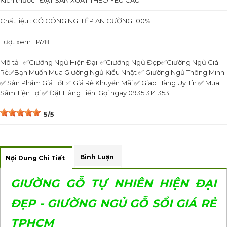
Kích thước : ĐẶT SẢN XUẤT THEO YÊU CẦU
Chất liệu : GỖ CÔNG NGHIỆP AN CƯỜNG 100%
Lượt xem : 1478
Mô tả : ✅Giường Ngủ Hiện Đại. ✅Giường Ngủ Đẹp✅Giường Ngủ Giá
Rẻ✅Bạn Muốn Mua Giường Ngủ Kiểu Nhật ✅ Giường Ngủ Thông Minh
✅ Sản Phẩm Giá Tốt ✅ Giá Rẻ Khuyến Mãi ✅ Giao Hàng Uy Tín ✅ Mua
Sắm Tiện Lợi ✅ Đặt Hàng Liền! Gọi ngay 0935 314 353
5/5
Bình Luận
Nội Dung Chi Tiết
GIƯỜNG GỖ TỰ NHIÊN HIỆN ĐẠI
ĐẸP - GIƯỜNG NGỦ GỖ SỒI GIÁ RẺ
TPHCM