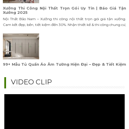
Xưởng 2025
Nội Thất Bảo Nam – Xưởng thi công nội thất trọn gói giá tận xưởng.
Cam kết đẹp, bền, tiết kiệm đến 30%. Nhận thiết kế & thi công chung cư,
nhà phố, biệt thự. Liên hệ ngay!
99+ Mẫu Tủ Quần Áo Âm Tường Hiện Đại – Đẹp & Tiết Kiệm
Diện Tích
TOP mẫu tủ quần áo âm tường hot trend 2025: gỗ công nghiệp, gỗ tự
nhiên, thiết kế thông minh. Bền đẹp, giá tận xưởng – Liên hệ ngay Nội
Thất Bảo Nam!
VIDEO CLIP
99+ Mẫu Thiết Kế Tủ Quần Áo Hiện Đại Đẹp – Ai Cũng Muốn
Sở Hữu
TOP mẫu tủ quần áo hiện đại hot trend 2025: thiết kế âm tường, cánh
trượt, thông minh. Đẹp – gọn – sang, giá tận xưởng cực ưu đãi, xem