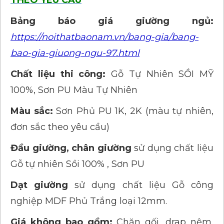
THEO YÊU CẦU
Bảng báo giá giường ngủ:
https://noithatbaonam.vn/bang-gia/bang-
bao-gia-giuong-ngu-97.html
Chất liệu thi công:
Gỗ Tự Nhiên SỒI MỸ
100%, Sơn PU Màu Tự Nhiên
Màu sắc:
Sơn Phủ PU 1K, 2K (màu tự nhiên,
đơn sắc theo yêu cầu)
Đầu giường, chân giường
sử dụng chất liệu
Gỗ tự nhiên Sồi 100% , Sơn PU
Dạt giường
sử dụng chất liệu Gỗ công
nghiệp MDF Phủ Trắng loại 12mm.
Giá không bao gồm:
Chăn gối, drap nệm,