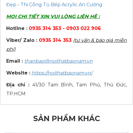
Đẹp
-
Thi Công Tủ Bếp Acrylic An Cường
MỌI CHI TIẾT XIN VUI LÒNG LIÊN HỆ :
Hotline :
0935 314 353 - 0903 022 906
Viber/ Zalo :
0935 314 353
(tư vấn & báo giá miễn
phí)
Email :
thanbao@noithatbaonam.vn
Website :
https://noithatbaonam.vn/
Địa chỉ :
41/30 Tam Bình, Tam Phú, Thủ Đức,
TP.HCM
SẢN PHẨM KHÁC