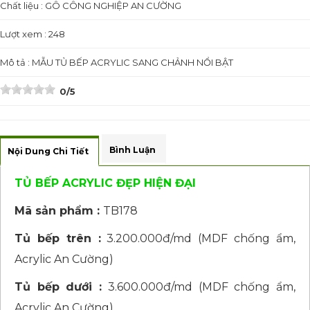
Chất liệu : GÔ CÔNG NGHIỆP AN CƯỜNG
Lượt xem : 248
Mô tả : MẪU TỦ BẾP ACRYLIC SANG CHẢNH NỔI BẬT
0/5
Bình Luận
Nội Dung Chi Tiết
TỦ BẾP ACRYLIC ĐẸP HIỆN ĐẠI
Mã sản phẩm :
TB178
Tủ bếp trên :
3.200.000đ/md (MDF chống ẩm,
Acrylic An Cường)
Tủ bếp dưới :
3.600.000đ/md (MDF chống ẩm,
Acrylic An Cường)