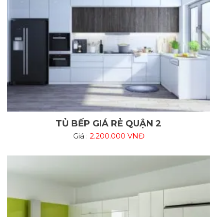
TỦ BẾP GIÁ RẺ QUẬN 2
Giá :
2.200.000 VNĐ