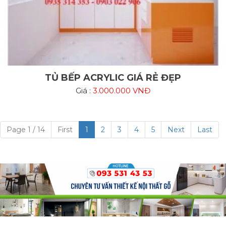
TỦ BẾP ACRYLIC GIÁ RẺ ĐẸP
Giá :
3.000.000 VNĐ
Page 1 / 14
First
1
2
3
4
5
Next
Last