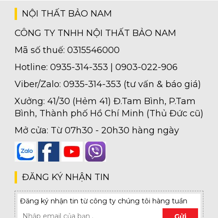
NỘI THẤT BẢO NAM
CÔNG TY TNHH NỘI THẤT BẢO NAM
Mã số thuế: 0315546000
Hotline: 0935-314-353 | 0903-022-906
Viber/Zalo: 0935-314-353 (tư vấn & báo giá)
Xưởng: 41/30 (Hẻm 41) Đ.Tam Bình, P.Tam
Bình, Thành phố Hồ Chí Minh (Thủ Đức cũ)
Mở cửa: Từ 07h30 - 20h30 hàng ngày
ĐĂNG KÝ NHẬN TIN
Đăng ký nhận tin từ công ty chúng tôi hàng tuần
Gửi