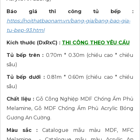
Báo giá thi công tủ bếp :
https://noithatbaonam.vn/bang-gia/bang-bao-gia-
tu-bep-93.html
Kích thước (DxRxC) :
THI CÔNG THEO YÊU CẦU
Tủ bếp trên :
0.70m * 0.30m (chiều cao * chiều
sâu)
Tủ bếp dưới :
0.81m * 0.60m (chiều cao * chiều
sâu)
Chất liệu :
Gỗ Công Nghiệp MDF Chống Ẩm Phủ
Melamine, Gỗ MDF Chống Ẩm Phủ Acrylic Bóng
Gương An Cường.
Màu sắc :
Catalogue mẫu màu MDF, MFC
Melamine - Catalogue mẫu màu Acrylic An