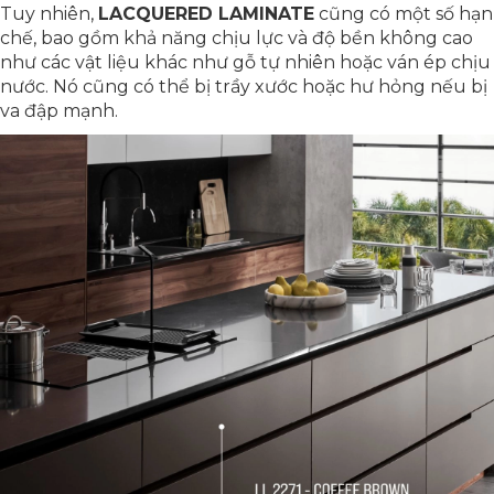
Tuy nhiên,
LACQUERED LAMINATE
cũng có một số hạn
chế, bao gồm khả năng chịu lực và độ bền không cao
như các vật liệu khác như gỗ tự nhiên hoặc ván ép chịu
nước. Nó cũng có thể bị trầy xước hoặc hư hỏng nếu bị
va đập mạnh.