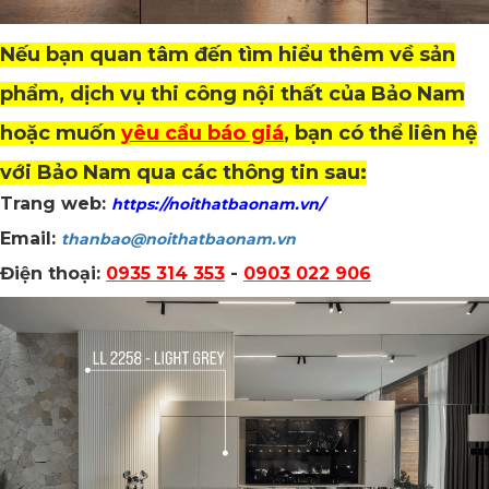
Nếu bạn quan tâm đến tìm hiểu thêm về sản
phẩm, dịch vụ thi công nội thất của Bảo Nam
hoặc muốn
yêu cầu báo giá
, bạn có thể liên hệ
với Bảo Nam qua các thông tin sau:
Trang web:
https://noithatbaonam.vn/
Email:
thanbao@noithatbaonam.vn
Điện thoại:
0935 314 353
-
0903 022 906