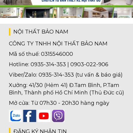
NỘI THẤT BẢO NAM
CÔNG TY TNHH NỘI THẤT BẢO NAM
Mã số thuế: 0315546000
Hotline: 0935-314-353 | 0903-022-906
Viber/Zalo: 0935-314-353 (tư vấn & báo giá)
Xưởng: 41/30 (Hẻm 41) Đ.Tam Bình, P.Tam
Bình, Thành phố Hồ Chí Minh (Thủ Đức cũ)
Mở cửa: Từ 07h30 - 20h30 hàng ngày
ĐĂNG KÝ NHẬN TIN