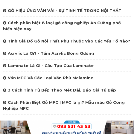
GỖ HIỆU ỨNG VÂN VẢI - SỰ TINH TẾ TRONG NỘI THẤT
Cách phân biệt 8 loại gỗ công nghiệp An Cường phổ
biến hiện nay
Tính Giá Đồ Gỗ Nội Thất Phụ Thuộc Vào Các Yếu Tố Nào?
Acrylic Là Gì? - Tấm Acrylic Bóng Gương
Laminate Là Gì - Cấu Tạo Của Laminate
Ván MFC Và Các Loại Ván Phủ Melamine
3 Cách Tính Tủ Bếp Theo Mét Dài, Báo Giá Tủ Bếp
Cách Phân Biệt Gỗ MFC | MFC là gì? Mẫu màu Gỗ Công
Nghiệp MFC