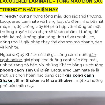
LACQUERED LAMINATE - TÔNG MÀU ĐƠN SẮC
"TRENDY" NHẤT HIỆN NAY
"Trendy"
cùng những tông màu đơn sắc thời thượng,
Lacquered Laminate với hàng loạt ưu điểm như bề mặt
mờ, mịn, độ chống trầy 6H phù hợp với những bề mặt
thường xuyên bị va chạm sẽ là sản phẩm lí tưởng để
thiết kế một không gian sống tinh tế và thanh lịch,
đồng thời là giải pháp thay thế cho sơn mờ nhanh, đẹp
và kinh tế.
Ngoài ra Quý Khách có thể gia công các chi tiết
dán
cạnh noline
, giải pháp cho đường cạnh ván đẹp mắt,
tinh tế, tăng độ bền. Với những Khách hàng ưa chuộng
phong cách Tân Cổ Điển
, Lacquered Laminate sẽ là
một lựa chọn hoàn hảo bằng cách
gia công cánh
Shaker
,
Slim Shaker
và
Micro Shaker
- một xu hướng
phổ biến hiện nay.