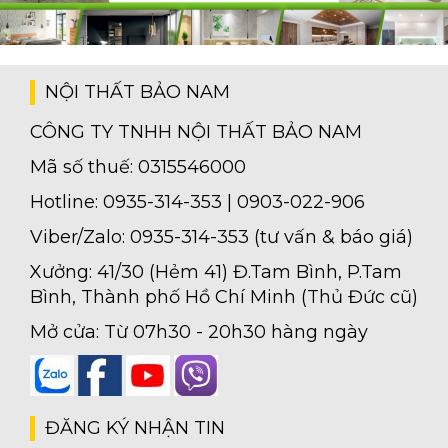
NỘI THẤT BẢO NAM
CÔNG TY TNHH NỘI THẤT BẢO NAM
Mã số thuế: 0315546000
Hotline: 0935-314-353 | 0903-022-906
Viber/Zalo: 0935-314-353 (tư vấn & báo giá)
Xưởng: 41/30 (Hẻm 41) Đ.Tam Bình, P.Tam
Bình, Thành phố Hồ Chí Minh (Thủ Đức cũ)
Mở cửa: Từ 07h30 - 20h30 hàng ngày
ĐĂNG KÝ NHẬN TIN