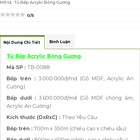
Mô tả : Tủ Bếp Acrylic Bóng Gương
0/5
Bình Luận
Nội Dung Chi Tiết
Tủ Bếp Acrylic Bóng Gương
Mã SP :
TB-0088
Bếp trên :
3.000.000đ/md (Gỗ MDF, Acrylic An
Cường)
Bếp dưới :
3.600.000đ/md (Gỗ MDF chống ẩm,
Acrylic An Cường)
Kích thước (DxRxC) :
Theo Yêu Cầu.
Bếp trên :
700m x 350m (chiều cao x chiều sâu)
Bếp dưới :
800m x 600m (chiều cao x chiều sâu)