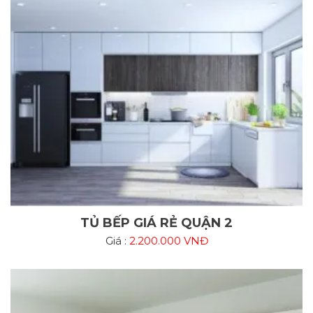
TỦ BẾP GIÁ RẺ QUẬN 2
Giá :
2.200.000 VNĐ