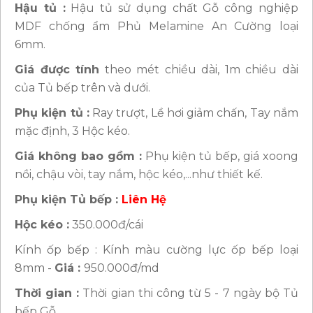
Hậu tủ :
Hậu tủ sử dụng chất Gỗ công nghiệp
MDF chống ẩm Phủ Melamine An Cường loại
6mm.
Giá được tính
theo mét chiều dài, 1m chiều dài
của Tủ bếp trên và dưới.
Phụ kiện tủ :
Ray trượt, Lề hơi giảm chấn, Tay nắm
mặc định, 3 Hộc kéo.
Giá không bao gồm :
Phụ kiện tủ bếp, giá xoong
nồi, chậu vòi, tay nắm, hộc kéo,...như thiết kế.
Phụ kiện Tủ bếp :
Liên Hệ
Hộc kéo :
350.000đ/cái
Kính ốp bếp : Kính màu cường lực ốp bếp loại
8mm -
Giá :
950.000đ/md
Thời gian :
Thời gian thi công từ 5 - 7 ngày bộ Tủ
bếp Gỗ.