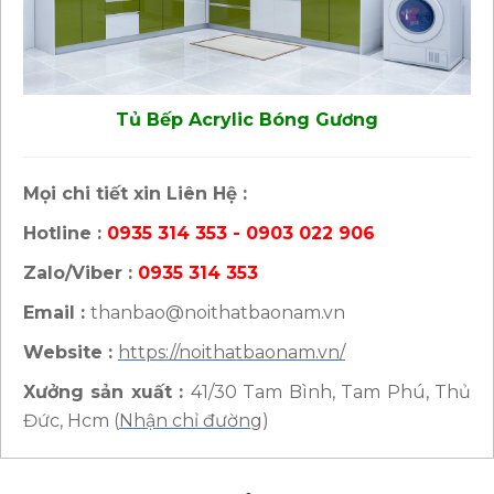
Tủ Bếp Acrylic Bóng Gương
Mọi chi tiết xin Liên Hệ :
Hotline :
0935 314 353 - 0903 022 906
Zalo/Viber :
0935 314 353
Email :
thanbao@noithatbaonam.vn
Website :
https://noithatbaonam.vn/
Xưởng sản xuất :
41/30 Tam Bình, Tam Phú, Thủ
Đức, Hcm (
Nhận chỉ đường
)