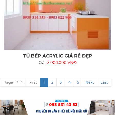
TỦ BẾP ACRYLIC GIÁ RẺ ĐẸP
Giá :
3.000.000 VNĐ
Page 1 / 14
First
1
2
3
4
5
Next
Last