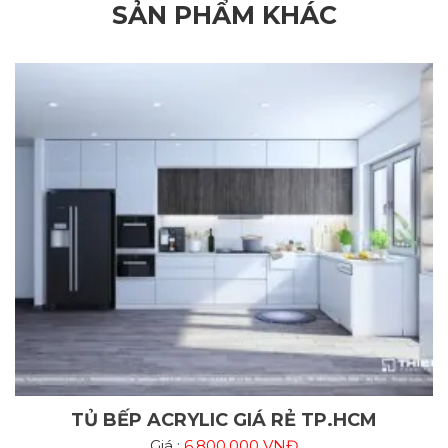
SẢN PHẨM KHÁC
TỦ BẾP ACRYLIC GIÁ RẺ TP.HCM
Giá :
6.800.000 VNĐ