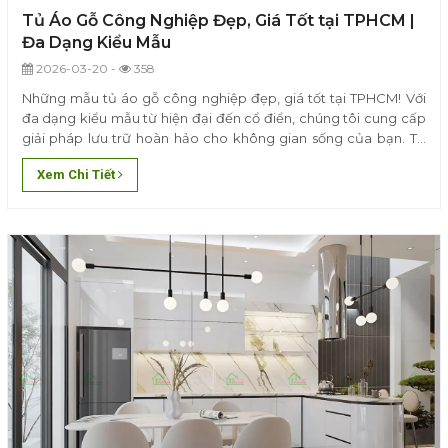
Tủ Áo Gỗ Công Nghiệp Đẹp, Giá Tốt tại TPHCM |
Đa Dạng Kiểu Mẫu
2026-03-20 -
358
Những mẫu tủ áo gỗ công nghiệp đẹp, giá tốt tại TPHCM! Với
đa dạng kiểu mẫu từ hiện đại đến cổ điển, chúng tôi cung cấp
giải pháp lưu trữ hoàn hảo cho không gian sống của bạn. Tủ
áo bền bỉ, thiết kế tinh tế, và dịch vụ tận tâm sẽ giúp bạn dễ
Xem Chi Tiết
dàng tìm được sản phẩm ưng ý...