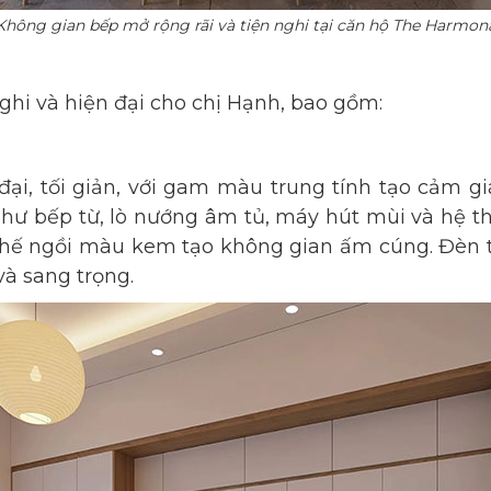
Không gian bếp mở rộng rãi và tiện nghi tại căn hộ The Harmon
ghi và hiện đại cho chị Hạnh, bao gồm:
i, tối giản, với gam màu trung tính tạo cảm giá
 như bếp từ, lò nướng âm tủ, máy hút mùi và hệ 
 ghế ngồi màu kem tạo không gian ấm cúng. Đèn t
và sang trọng.