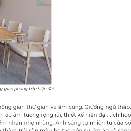
g gian phòng bếp hiện đại.
không gian thư giãn và ấm cúng. Giường ngủ thấp,
áo âm tường rộng rãi, thiết kế hiện đại, tích hợp
điểm nhấn nhẹ nhàng. Ánh sáng tự nhiên từ cửa sổ
và thảm trải sàn màu be tạo nên sự ấm áp và sang