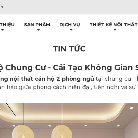
nh
 THIỆU
SẢN PHẨM
DỊCH VỤ
THIẾT KẾ NỘI THẤT
TIN TỨC
Hộ Chung Cư - Cải Tạo Không Gian
ông nội thất căn hộ 2 phòng ngủ
tại chung cư T
n hảo giữa phong cách hiện đại, tiện nghi và sự