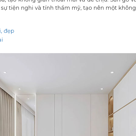
 sự tiện nghi và tính thẩm mỹ, tạo nên một không 
i, đẹp
ại