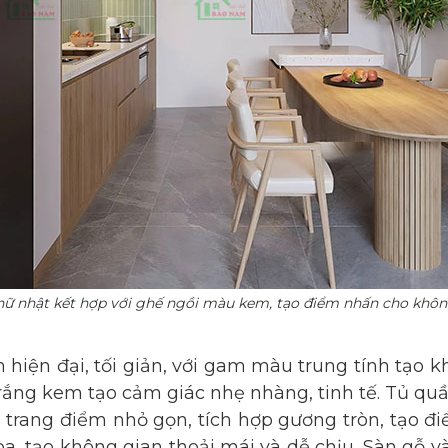
hữ nhật kết hợp với ghế ngồi màu kem, tạo điểm nhấn cho khôn
hiện đại, tối giản, với gam màu trung tính tạo 
ắng kem tạo cảm giác nhẹ nhàng, tinh tế. Tủ quần 
n trang điểm nhỏ gọn, tích hợp gương tròn, tạo 
òa, tạo không gian thoải mái và dễ chịu. Sàn gỗ 