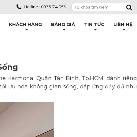
Hotline : 0935 314 353
KHÁCH HÀNG
BẢNG GIÁ
TIN TỨC
LIÊN HỆ
 Sống
he Harmona, Quận Tân Bình, Tp.HCM, dành riên
 tối ưu hóa không gian sống, đáp ứng đầy đủ nhu