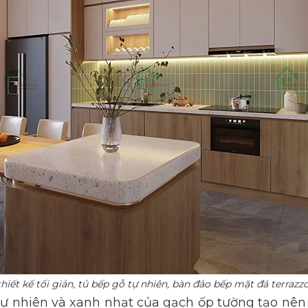
hiết kế tối giản, tủ bếp gỗ tự nhiên, bàn đảo bếp mặt đá terrazz
ự nhiên và xanh nhạt của gạch ốp tường tạo nên k