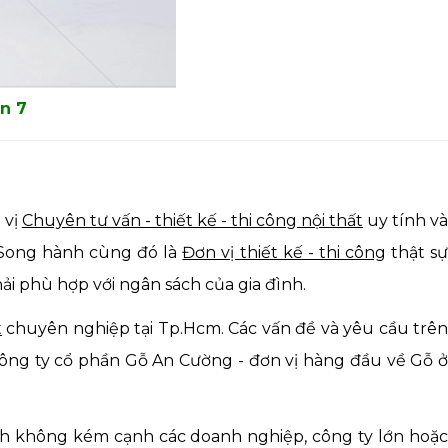
n 7
 vị
Chuyên tư vấn - thiết kế - thi công nội thất
uy tính v
t. Song hành cùng đó là
Đơn vị thiết kế - thi công
thật s
ải phù hợp với ngân sách của gia đình.
t
chuyên nghiệp tại Tp.Hcm. Các vấn đề và yêu cầu trê
Công ty cổ phần Gỗ An Cường - đơn vị hàng đầu về Gỗ ở
tính không kém cạnh các doanh nghiệp, công ty lớn hoặ