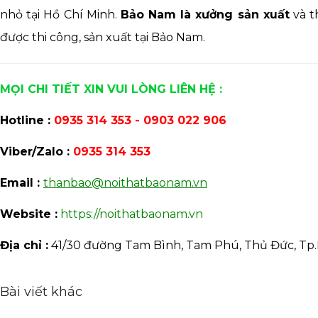
nhỏ tại Hồ Chí Minh.
Bảo Nam là xưởng sản xuất
và t
được thi công, sản xuất tại Bảo Nam.
MỌI CHI TIẾT XIN VUI LÒNG LIÊN HỆ :
Hotline :
0935 314 353 - 0903 022 906
Viber/Zalo :
0935 314 353
Email :
thanbao@noithatbaonam.vn
Website :
https://noithatbaonam.vn
Địa chỉ :
41/30 đường Tam Bình, Tam Phú, Thủ Đức, Tp.
Bài viết khác