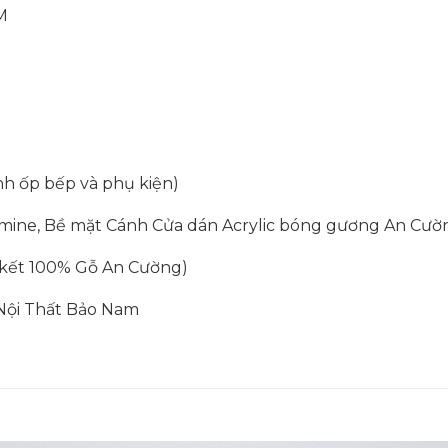
CM
h ốp bếp và phụ kiện)
ne, Bề mặt Cánh Cửa dán Acrylic bóng gương An Cườ
m kết 100% Gỗ An Cường)
y Nội Thất Bảo Nam