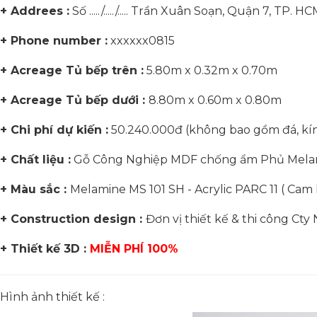
+ Addrees :
Số ...../...../..... Trần Xuân Soạn, Quận 7, TP. H
+ Phone number :
xxxxxx0815
+ Acreage Tủ bếp trên :
5.80m x 0.32m x 0.70m
+ Acreage Tủ bếp dưới :
8.80m x 0.60m x 0.80m
+ Chi phí dự kiến :
50.240.000đ (không bao gồm đá, kín
+ Chất liệu :
Gỗ Công Nghiệp MDF chống ẩm Phủ Melami
+ Màu sắc :
Melamine MS 101 SH - Acrylic PARC 11 ( Ca
+ Construction design :
Đơn vị thiết kế & thi công Ct
+ Thiết kế 3D :
MIỄN PHÍ 100%
Hình ảnh thiết kế :