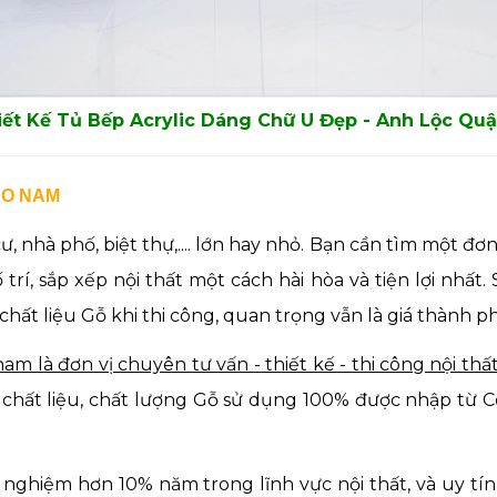
iết Kế Tủ Bếp Acrylic Dáng Chữ U Đẹp - Anh Lộc Quậ
BẢO NAM
nhà phố, biệt thự,.... lớn hay nhỏ. Bạn cần tìm một đơn
trí, sắp xếp nội thất một cách hài hòa và tiện lợi nhấ
hất liệu Gỗ khi thi công,
quan trọng vẫn là giá thành ph
am là đơn vị chuyên tư vấn - thiết kế - thi công nội thấ
 chất liệu, chất lượng Gỗ sử dụng 100% được nhập từ 
inh nghiệm hơn 10% năm trong lĩnh vực nội thất, và uy 