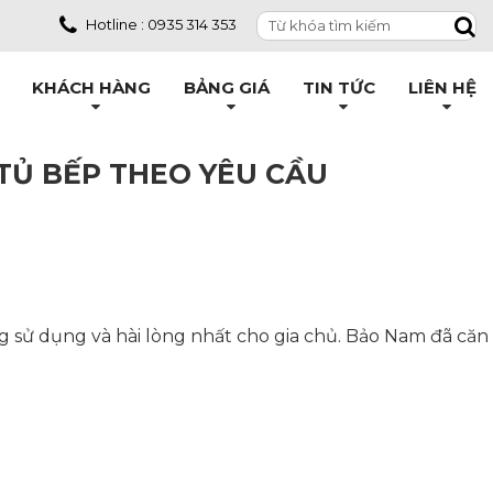
Hotline : 0935 314 353
KHÁCH HÀNG
BẢNG GIÁ
TIN TỨC
LIÊN HỆ
 TỦ BẾP THEO YÊU CẦU
ng sử dụng và hài lòng nhất cho gia chủ. Bảo Nam đã căn