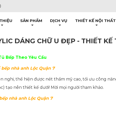
)
 THIỆU
SẢN PHẨM
DỊCH VỤ
THIẾT KẾ NỘI THẤT
YLIC DÁNG CHỮ U ĐẸP - THIẾT KẾ
 Tủ Bếp Theo Yêu Cầu
kế bếp nhà anh Lộc Quận 7
iện nghi, thể hiện được nét thẩm mỹ cao, tối ưu công nă
) tạo nên thiết kế dưới! Mời mọi người tham khảo.
ế bếp nhà anh Lộc Quận 7