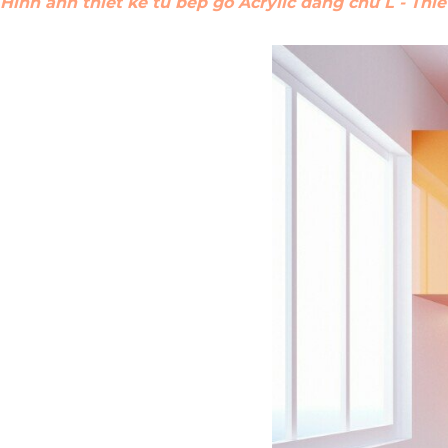
Hình ảnh thiết kế tủ bếp gỗ Acrylic dáng chữ L - Th