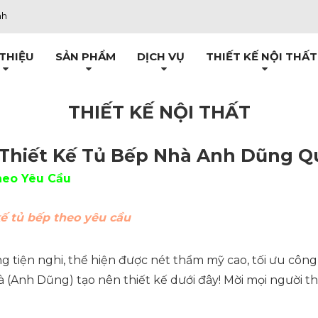
nh
 THIỆU
SẢN PHẨM
DỊCH VỤ
THIẾT KẾ NỘI THẤT
THIẾT KẾ NỘI THẤT
 Thiết Kế Tủ Bếp Nhà Anh Dũng Q
heo Yêu Cầu
kế tủ bếp theo yêu cầu
ống tiện nghi, thể hiện được nét thẩm mỹ cao, tối ưu cô
(Anh Dũng) tạo nên thiết kế dưới đây! Mời mọi người t