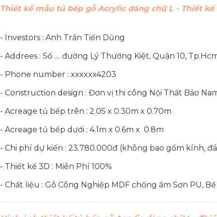
Thiết kế mẫu tủ bếp gỗ Acrylic dáng chữ L - Thiết k
- Investors : Anh Trần Tiến Dũng
- Addrees : Số .... đường Lý Thường Kiệt, Quận 10, Tp.Hc
- Phone number : xxxxxx4203
- Construction design : Đơn vị thi công Nội Thất Bảo Na
- Acreage tủ bếp trên : 2.05 x 0.30m x 0.70m
- Acreage tủ bếp dưới : 4.1
m x 0.6m x 0.8m
- Chi phí dự kiến : 23.780.000đ (không bao gồm kính, đ
- Thiết kế 3D : Miễn Phí 100%
- Chất liệu : Gỗ Công Nghiệp MDF chống ẩm Sơn PU, Bề