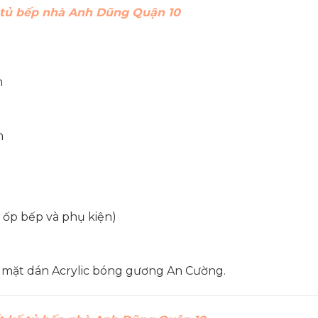
ế tủ bếp nhà Anh Dũng Quận 10
m
m
á ốp bếp và phụ kiện)
 mặt dán Acrylic bóng gương An Cường.