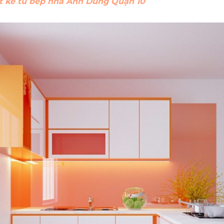
iết kế tủ bếp nhà Anh Dũng Quận 10