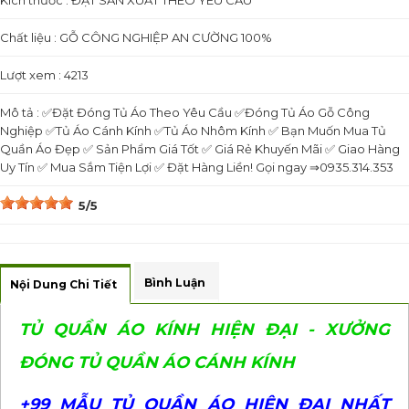
Kích thước : ĐẶT SẢN XUẤT THEO YÊU CẦU
Chất liệu : GỖ CÔNG NGHIỆP AN CƯỜNG 100%
Lượt xem : 4213
Mô tả : ✅Đặt Đóng Tủ Áo Theo Yêu Cầu ✅Đóng Tủ Áo Gỗ Công
Nghiệp ✅Tủ Áo Cánh Kính ✅Tủ Áo Nhôm Kính ✅ Bạn Muốn Mua Tủ
Quần Áo Đẹp ✅ Sản Phẩm Giá Tốt ✅ Giá Rẻ Khuyến Mãi ✅ Giao Hàng
Uy Tín ✅ Mua Sắm Tiện Lợi ✅ Đặt Hàng Liền! Gọi ngay ⇒0935.314.353
5/5
Bình Luận
Nội Dung Chi Tiết
TỦ QUẦN ÁO KÍNH HIỆN ĐẠI - XƯỞNG
ĐÓNG TỦ QUẦN ÁO CÁNH KÍNH
+99 MẪU TỦ QUẦN ÁO HIỆN ĐẠI NHẤT