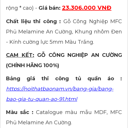
23.306.000 VNĐ
rộng * cao) -
Giá bán:
Chất liệu thi công :
Gỗ Công Nghiệp MFC
Phủ Melamine An Cường, Khung nhôm Đen
- Kính cường lực 5mm Màu Trắng.
CAM KẾT:
GỖ CÔNG NGHIỆP AN CƯỜNG
(CHÍNH HÃNG 100%)
Bảng giá thi công tủ quần áo :
https://noithatbaonam.vn/bang-gia/bang-
bao-gia-tu-quan-ao-91.html
Màu sắc :
Catalogue màu mẫu MDF, MFC
Phủ Melamine An Cường.