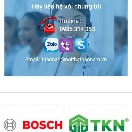
Tủ quần áo hiện đại cho gia đình: đẹp, gọn gàng, giá hợp lý. Cập nhật xu
Hãy liên hệ với chúng tôi
hướng 2025 cho phòng ngủ trẻ trung!
Hotline :
0935 314 353
Thiết Kế Tủ Bếp Hiện Đại Chung Cư | Đẹp – Tiện Nghi – Tiết
Kiệm Không Gian
Tủ bếp chung cư đẹp, hiện đại, đa dạng chất liệu, thiết kế tối ưu diện
Email : thanbao@noithatbaonam.vn
tích. Giúp gia đình sở hữu không gian bếp tiện nghi, sang trọng và bền
lâu.
Tủ Bếp Gỗ MDF Đẹp, Giá Rẻ, Chất Lượng Cao
Tủ bếp gỗ MDF đẹp, giá rẻ và chất lượng cao tại Nội Thất Bảo Nam. Với
thiết kế hiện đại, tủ bếp MDF mang đến không gian sống tiện nghi và
sang trọng. Lựa chọn hoàn hảo cho mọi gia đình. Liên hệ ngay để được..