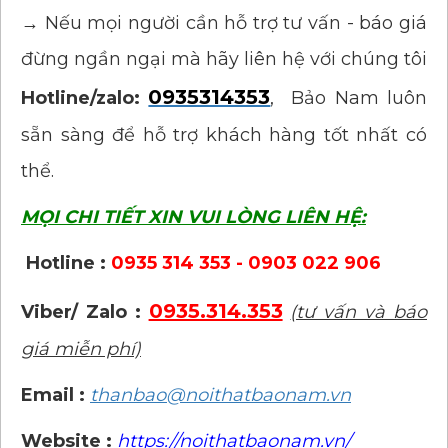
→ Nếu mọi người cần hỗ trợ tư vấn - báo giá
đừng ngần ngại mà hãy liên hệ với chúng tôi
0935314353
Hotline/zalo:
, Bảo Nam luôn
sẵn sàng để hỗ trợ khách hàng tốt nhất có
thể.
MỌI CHI TIẾT XIN VUI LÒNG LIÊN HỆ:
Hotline :
0935 314 353 - 0903 022 906
0935.314.353
Viber/ Zalo :
(tư vấn và báo
giá miễn phí)
Email :
thanbao@noithatbaonam.vn
Website :
https://noithatbaonam.vn/