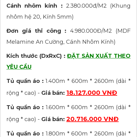
Cánh nhôm kính :
2.380.000đ/M2 (Khung
nhôm hệ 20, Kính 5mm)
Đơn giá thi công :
4.980.000Đ/M2 (MDF
Melamine An Cường, Cánh Nhôm Kính)
Kích thước (DxRxC) :
ĐẶT SẢN XUẤT THEO
YÊU CẦU
Tủ quần áo :
1.400m * 600m * 2600m (dài *
18.127.000 VNĐ
rộng * cao) -
Giá bán:
Tủ quần áo :
1.600m * 600m * 2600m (dài *
20.716.000 VNĐ
rộng * cao) -
Giá bán:
Tủ quần áo :
1.800m * 600m * 2600m (dài *