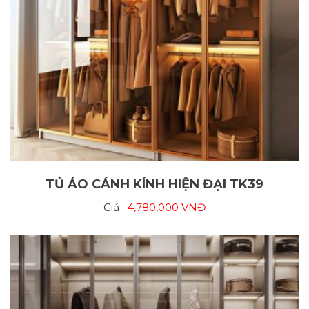
TỦ ÁO CÁNH KÍNH HIỆN ĐẠI TK39
Giá :
4,780,000 VNĐ