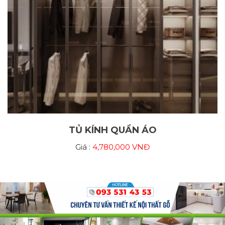
99+ Mẫu Tủ Quần Áo Cánh Trượt Hiện Đại 2025 – Đẹp,
Sang, Siêu Tiết Kiệm
Bộ sưu tập tủ quần áo cánh trượt đẹp nhất 2025. Thiết kế hiện đại, đa
dạng chất liệu, tối ưu không gian nhỏ. Bền đẹp – sang trọng – giá xưởng.
Liên hệ tư vấn & báo giá chi tiết hôm nay!
TỦ KÍNH QUẦN ÁO
Giá :
4,780,000 VNĐ
Xưởng Thi Công Nội Thất Trọn Gói Uy Tín | Báo Giá Tận
Xưởng 2025
Nội Thất Bảo Nam – Xưởng thi công nội thất trọn gói giá tận xưởng.
Cam kết đẹp, bền, tiết kiệm đến 30%. Nhận thiết kế & thi công chung cư,
nhà phố, biệt thự. Liên hệ ngay!