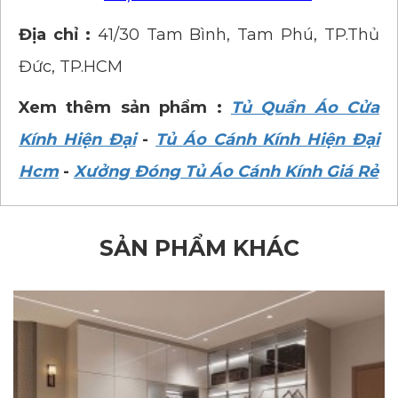
Địa chỉ :
41/30 Tam Bình, Tam Phú, TP.Thủ
Đức, TP.HCM
Xem thêm sản phẩm :
Tủ Quần Áo Cửa
Kính Hiện Đại
-
Tủ Áo Cánh Kính Hiện Đại
Hcm
-
Xưởng Đóng Tủ Áo Cánh Kính Giá Rẻ
SẢN PHẨM KHÁC