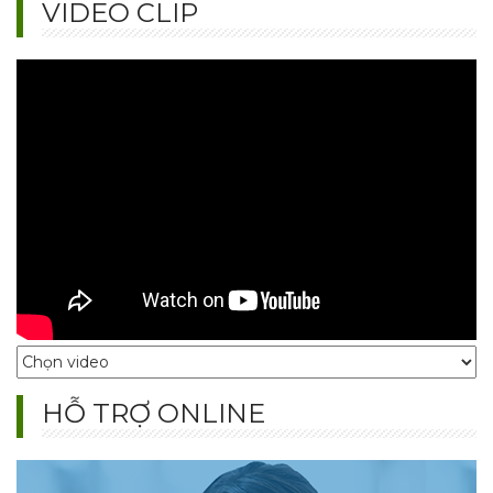
VIDEO CLIP
5 Phong Cách Nội Thất Hiện Đại 2025 Đẹp, Sang Trọng, Tối
Ưu
Khám phá 5 phong cách nội thất hiện đại 2025: Scandinavian,
Minimalism, Hi-tech, Modern Luxury, Indochine. Xu hướng thiết kế đẹp,
sang trọng, tối ưu không gian.
Giường Bục Đa Năng Đẹp, Tối Ưu Không Gian Cho Căn Hộ
Nhỏ
Giường bục đa năng đẹp, thiết kế thông minh giúp tối ưu diện tích, lưu
trữ tiện lợi và mang đến không gian phòng ngủ gọn gàng, hiện đại cho
căn hộ nhỏ
HỖ TRỢ ONLINE
Tủ Quần Áo Phòng Ngủ Hiện Đại - Đẹp, Tinh Tế, Tiết Kiệm