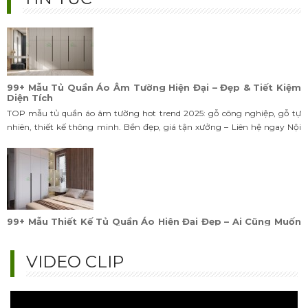
99+ Mẫu Tủ Quần Áo Âm Tường Hiện Đại – Đẹp & Tiết Kiệm
Diện Tích
TOP mẫu tủ quần áo âm tường hot trend 2025: gỗ công nghiệp, gỗ tự
nhiên, thiết kế thông minh. Bền đẹp, giá tận xưởng – Liên hệ ngay Nội
Thất Bảo Nam!
99+ Mẫu Thiết Kế Tủ Quần Áo Hiện Đại Đẹp – Ai Cũng Muốn
Sở Hữu
TOP mẫu tủ quần áo hiện đại hot trend 2025: thiết kế âm tường, cánh
trượt, thông minh. Đẹp – gọn – sang, giá tận xưởng cực ưu đãi, xem
ngay!
VIDEO CLIP