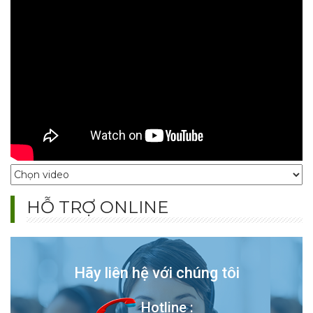
5 Phong Cách Nội Thất Hiện Đại 2025 Đẹp, Sang Trọng, Tối
Ưu
Khám phá 5 phong cách nội thất hiện đại 2025: Scandinavian,
Minimalism, Hi-tech, Modern Luxury, Indochine. Xu hướng thiết kế đẹp,
sang trọng, tối ưu không gian.
Giường Bục Đa Năng Đẹp, Tối Ưu Không Gian Cho Căn Hộ
Nhỏ
Giường bục đa năng đẹp, thiết kế thông minh giúp tối ưu diện tích, lưu
trữ tiện lợi và mang đến không gian phòng ngủ gọn gàng, hiện đại cho
HỖ TRỢ ONLINE
căn hộ nhỏ
Hãy liên hệ với chúng tôi
Tủ Quần Áo Phòng Ngủ Hiện Đại - Đẹp, Tinh Tế, Tiết Kiệm
Hotline :
Tủ quần áo hiện đại cho gia đình: đẹp, gọn gàng, giá hợp lý. Cập nhật xu