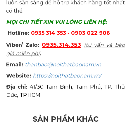
luôn sẵn sàng để hỗ trợ khách hàng tốt nhất
có thể.
MỌI CHI TIẾT XIN VUI LÒNG LIÊN HỆ:
Hotline:
0935 314 353 - 0903 022 906
0935.314.353
Viber/ Zalo:
(tư vấn và báo
giá miễn phí)
Email:
thanbao@noithatbaonam.vn
Website:
https://noithatbaonam.vn/
Địa chỉ:
41/30 Tam Bình, Tam Phú, TP. Thủ
Đức, TP.HCM
SẢN PHẨM KHÁC