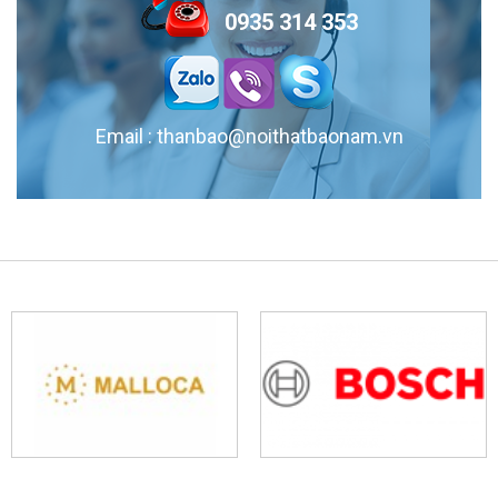
0935 314 353
hướng 2025 cho phòng ngủ trẻ trung!
Email : thanbao@noithatbaonam.vn
Thiết Kế Tủ Bếp Hiện Đại Chung Cư | Đẹp – Tiện Nghi – Tiết
Kiệm Không Gian
Tủ bếp chung cư đẹp, hiện đại, đa dạng chất liệu, thiết kế tối ưu diện
tích. Giúp gia đình sở hữu không gian bếp tiện nghi, sang trọng và bền
lâu.
Tủ Bếp Gỗ MDF Đẹp, Giá Rẻ, Chất Lượng Cao
Tủ bếp gỗ MDF đẹp, giá rẻ và chất lượng cao tại Nội Thất Bảo Nam. Với
thiết kế hiện đại, tủ bếp MDF mang đến không gian sống tiện nghi và
sang trọng. Lựa chọn hoàn hảo cho mọi gia đình. Liên hệ ngay để được..