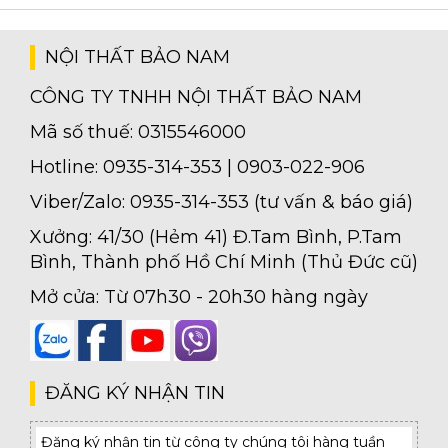
NỘI THẤT BẢO NAM
Nội Thất Phòng Ngủ Chung Cư Hiện Đại: Thiết Kế Đẹp &
CÔNG TY TNHH NỘI THẤT BẢO NAM
Tiện Nghi
Khám phá những xu hướng nội thất phòng ngủ chung cư hiện đại với
Mã số thuế: 0315546000
thiết kế đẹp mắt và tiện nghi. Từ màu sắc, bố trí đến các mẫu tủ quần áo
thông minh, bài viết này sẽ giúp bạn tạo nên không gian sống lý..
Hotline: 0935-314-353 | 0903-022-906
Viber/Zalo: 0935-314-353 (tư vấn & báo giá)
Xưởng: 41/30 (Hẻm 41) Đ.Tam Bình, P.Tam
Bình, Thành phố Hồ Chí Minh (Thủ Đức cũ)
Top Mẫu Tủ Quần Áo Phòng Ngủ Đẹp, Hiện Đại Nhất 2025
Mở cửa: Từ 07h30 - 20h30 hàng ngày
Khám phá bộ sưu tập tủ quần áo phòng ngủ đẹp, hiện đại, tiết kiệm
không gian. Tủ gỗ, tủ âm tường giá tốt, phù hợp mọi phong cách nội
thất!
ĐĂNG KÝ NHẬN TIN
Đăng ký nhận tin từ công ty chúng tôi hàng tuần