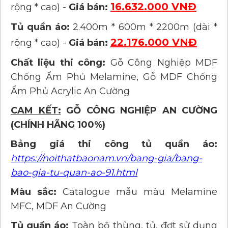
16.632.000 VNĐ
rộng * cao) -
Giá bán:
Tủ quần áo:
2.400m * 600m * 2200m (dài *
22.176.000 VNĐ
rộng * cao) -
Giá bán:
Chất liệu thi công:
Gỗ Công Nghiệp MDF
Chống Ẩm Phủ Melamine, Gỗ MDF Chống
Ẩm Phủ Acrylic An Cường
CAM KẾT:
GỖ CÔNG NGHIỆP AN CƯỜNG
(CHÍNH HÃNG 100%)
Bảng giá thi công tủ quần áo:
https://noithatbaonam.vn/bang-gia/bang-
bao-gia-tu-quan-ao-91.html
Màu sắc:
Catalogue mẫu màu Melamine
MFC, MDF An Cường
Tủ quần áo:
Toàn bộ thùng, tủ, đợt sử dụng