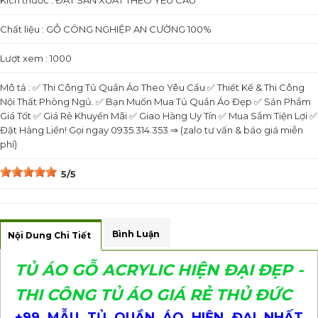
Kích thước : ĐẶT SẢN XUẤT THEO YÊU CẦU
Chất liệu : GỖ CÔNG NGHIỆP AN CƯỜNG 100%
Lượt xem : 1000
Mô tả : ✅ Thi Công Tủ Quần Áo Theo Yêu Cầu ✅ Thiết Kế & Thi Công
Nội Thất Phòng Ngủ. ✅ Bạn Muốn Mua Tủ Quần Áo Đẹp ✅ Sản Phẩm
Giá Tốt ✅ Giá Rẻ Khuyến Mãi ✅ Giao Hàng Uy Tín ✅ Mua Sắm Tiện Lợi ✅
Đặt Hàng Liền! Gọi ngay 0935.314.353 ⇒ (zalo tư vấn & báo giá miễn
phí)
5/5
Bình Luận
Nội Dung Chi Tiết
TỦ ÁO GỖ ACRYLIC HIỆN ĐẠI ĐẸP -
THI CÔNG TỦ ÁO GIÁ RẺ THỦ ĐỨC
+99 MẪU TỦ QUẦN ÁO HIỆN ĐẠI NHẤT