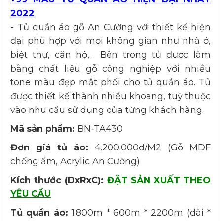
2022
- Tủ quần áo gỗ An Cường với thiết kế hiện
đại phù hợp với mọi không gian như nhà ở,
biệt thự, căn hộ,… Bên trong tủ được làm
bằng chất liệu gỗ công nghiệp với nhiều
tone màu đẹp mắt phối cho tủ quần áo. Tủ
được thiết kế thành nhiều khoang, tuỳ thuộc
vào nhu cầu sử dụng của từng khách hàng.
Mã sản phẩm:
BN-TA430
Đơn giá tủ áo:
4.200.000đ/M2 (Gỗ MDF
chống ẩm, Acrylic An Cường)
Kích thước (DxRxC):
ĐẶT SẢN XUẤT THEO
YÊU CẦU
Tủ quần áo:
1.800m * 600m * 2200m (dài *