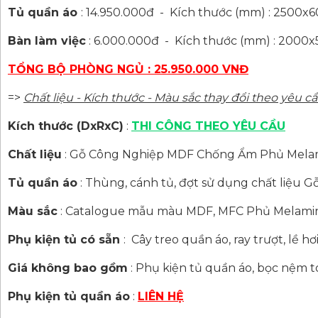
Tủ quần áo
:
14.950.000đ - Kích thước (mm) : 2500x
Bàn làm việc
: 6.000.000đ - Kích thước (mm) : 2000
TỔNG BỘ PHÒNG NGỦ : 25.950.000 VNĐ
=>
Chất liệu - Kích thước - Màu sắc thay đổi theo yêu 
Kích thước (DxRxC)
:
THI CÔNG THEO YÊU CẦU
Chất liệu
:
Gỗ Công Nghiệp MDF Chống Ẩm Phủ Melam
Tủ quần áo
:
Thùng, cánh tủ, đợt sử dụng chất liệu
Màu sắc
:
Catalogue mẫu màu MDF, MFC Phủ Melami
Phụ kiện tủ có sẵn
:
Cây treo quần áo, ray trượt, lề h
Giá không bao gồm
:
Phụ kiện tủ quần áo, bọc nệm toàn
Phụ kiện tủ quần áo
:
LIÊN HỆ