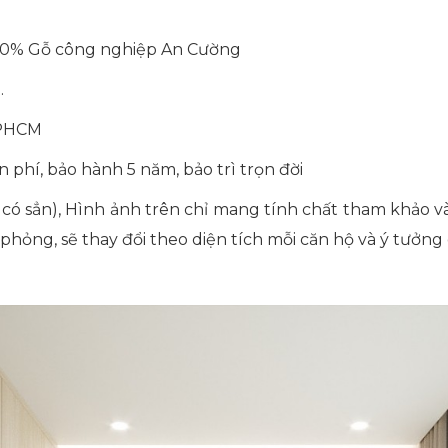
100% Gỗ công nghiệp An Cường
.
TPHCM
n phí, bảo hành 5 năm, bảo trì trọn đời
ó sẳn), Hình ảnh trên chỉ mang tính chất tham khảo và l
mô phỏng, sẽ thay đổi theo diện tích mỗi căn hộ và ý tưở