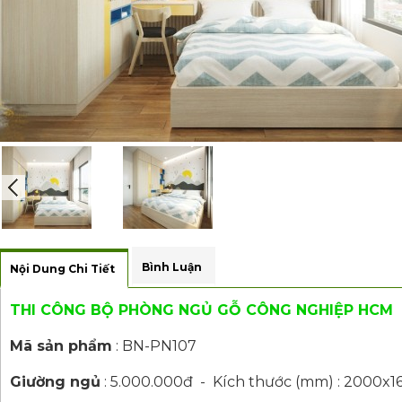
Bình Luận
Nội Dung Chi Tiết
THI CÔNG BỘ PHÒNG NGỦ GỖ CÔNG NGHIỆP HCM
Mã sản phẩm
: BN-PN107
Giường ngủ
: 5
.000.000đ - Kích thước (mm) : 2000x