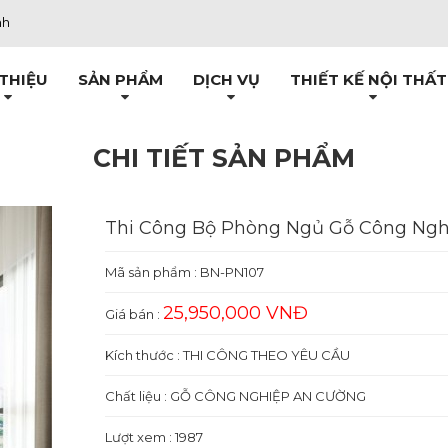
nh
 THIỆU
SẢN PHẨM
DỊCH VỤ
THIẾT KẾ NỘI THẤT
CHI TIẾT SẢN PHẨM
Thi Công Bộ Phòng Ngủ Gỗ Công Ng
Mã sản phẩm :
BN-PN107
25,950,000 VNĐ
Giá bán :
Kích thước : THI CÔNG THEO YÊU CẦU
Chất liệu : GỖ CÔNG NGHIỆP AN CƯỜNG
Lượt xem : 1987