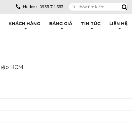
Hotline : 0935 314 353
KHÁCH HÀNG
BẢNG GIÁ
TIN TỨC
LIÊN HỆ
hiệp HCM