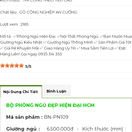
Kích thước : THI CÔNG THEO YÊU CẦU
Chất liệu : GÔ CÔNG NGHIỆP AN CƯỜNG
Lượt xem : 2165
Mô tả : ✅Phòng Ngủ Hiện Đại. ✅Nội Thất Phòng Ngủ. ✅Bạn Muốn Mua
Giường Ngủ Kiểu Nhật ✅ Giường Ngủ Thông Minh ✅ Sản Phẩm Giá Tốt
✅ Giá Rẻ Khuyến Mãi ✅ Giao Hàng Uy Tín ✅ Mua Sắm Tiện Lợi ✅ Đặt
Hàng Liền! Gọi ngay 0935 314 353
5/5
Bình Luận
Nội Dung Chi Tiết
BỘ PHÒNG NGỦ ĐẸP HIỆN ĐẠI HCM
Mã sản phẩm :
BN-PN109
Giường ngủ :
6.500.000đ - Kích thước (mm) :