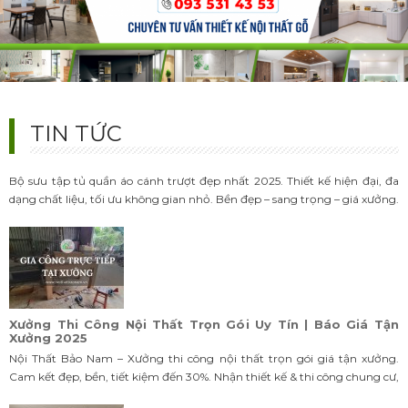
99+ Mẫu Tủ Quần Áo Cánh Trượt Hiện Đại 2025 – Đẹp,
TIN TỨC
Sang, Siêu Tiết Kiệm
Bộ sưu tập tủ quần áo cánh trượt đẹp nhất 2025. Thiết kế hiện đại, đa
dạng chất liệu, tối ưu không gian nhỏ. Bền đẹp – sang trọng – giá xưởng.
Liên hệ tư vấn & báo giá chi tiết hôm nay!
Xưởng Thi Công Nội Thất Trọn Gói Uy Tín | Báo Giá Tận
Xưởng 2025
Nội Thất Bảo Nam – Xưởng thi công nội thất trọn gói giá tận xưởng.
Cam kết đẹp, bền, tiết kiệm đến 30%. Nhận thiết kế & thi công chung cư,
nhà phố, biệt thự. Liên hệ ngay!