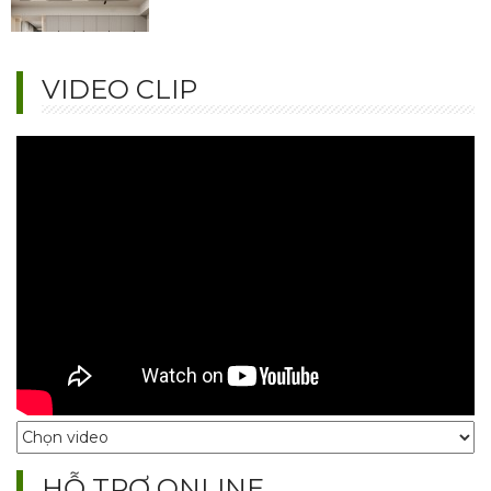
99+ Mẫu Tủ Quần Áo Âm Tường Hiện Đại – Đẹp & Tiết Kiệm
VIDEO CLIP
Diện Tích
TOP mẫu tủ quần áo âm tường hot trend 2025: gỗ công nghiệp, gỗ tự
nhiên, thiết kế thông minh. Bền đẹp, giá tận xưởng – Liên hệ ngay Nội
Thất Bảo Nam!
99+ Mẫu Thiết Kế Tủ Quần Áo Hiện Đại Đẹp – Ai Cũng Muốn
Sở Hữu
TOP mẫu tủ quần áo hiện đại hot trend 2025: thiết kế âm tường, cánh
trượt, thông minh. Đẹp – gọn – sang, giá tận xưởng cực ưu đãi, xem
ngay!
HỖ TRỢ ONLINE