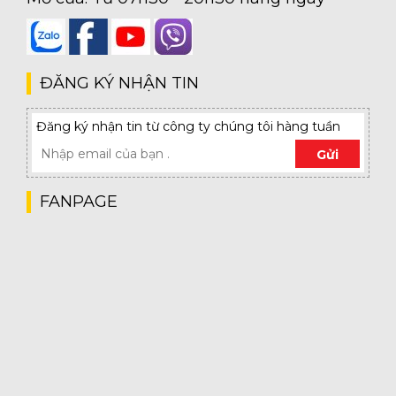
Nội Thất Phòng Ngủ Chung Cư Hiện Đại: Thiết Kế Đẹp &
Tiện Nghi
ĐĂNG KÝ NHẬN TIN
Khám phá những xu hướng nội thất phòng ngủ chung cư hiện đại với
thiết kế đẹp mắt và tiện nghi. Từ màu sắc, bố trí đến các mẫu tủ quần áo
Đăng ký nhận tin từ công ty chúng tôi hàng tuần
thông minh, bài viết này sẽ giúp bạn tạo nên không gian sống lý..
Gửi
FANPAGE
Top Mẫu Tủ Quần Áo Phòng Ngủ Đẹp, Hiện Đại Nhất 2025
Khám phá bộ sưu tập tủ quần áo phòng ngủ đẹp, hiện đại, tiết kiệm
không gian. Tủ gỗ, tủ âm tường giá tốt, phù hợp mọi phong cách nội
thất!
Thiết Kế Phòng Ngủ Chung Cư Hiện Đại: Xu Hướng Độc Đáo