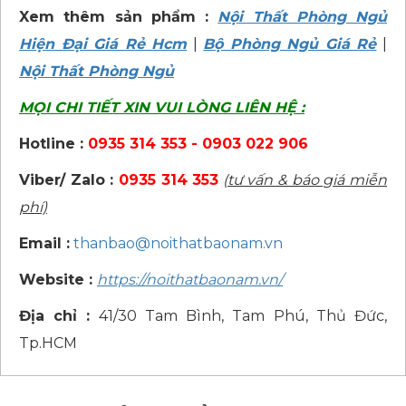
Xem thêm sản phẩm :
Nội Thất Phòng Ngủ
Hiện Đại Giá Rẻ Hcm
|
Bộ Phòng Ngủ Giá Rẻ
|
Nội Thất Phòng Ngủ
MỌI CHI TIẾT XIN VUI LÒNG LIÊN HỆ :
Hotline :
0935 314 353 - 0903 022 906
Viber/ Zalo :
0935 314 353
(tư vấn & báo giá miễn
phí)
Email :
thanbao@noithatbaonam.vn
Website :
https://noithatbaonam.vn/
Địa chỉ :
41/30 Tam Bình, Tam Phú, Thủ Đức,
Tp.HCM