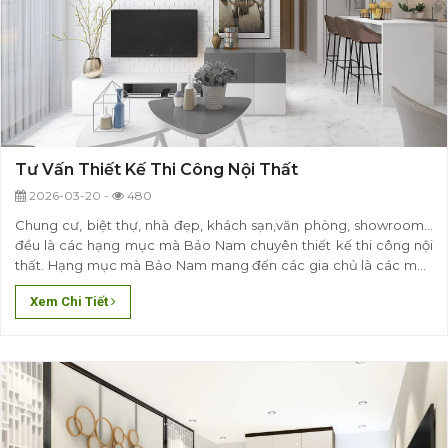
Tư Vấn Thiết Kế Thi Công Nội Thất
2026-03-20 -
480
Chung cư, biệt thự, nhà đẹp, khách sạn,văn phòng, showroom...
đều là các hạng mục mà Bảo Nam chuyên thiết kế thi công nội
thất. Hạng mục mà Bảo Nam mang đến các gia chủ là các mẫu
thiết kế nội thất, mẫu đồ nội thất theo các chất lượng khác nhau,
Xem Chi Tiết
bất kế là về phương diện, không gian nào..