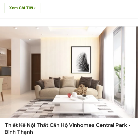
phần không lớn. Điều đó khiến các gia đình luôn quan tâm làm
Xem Chi Tiết
thế nào để có thể bố trí,..
Thiết Kế Nội Thất Căn Hộ Vinhomes Central Park -
Bình Thạnh