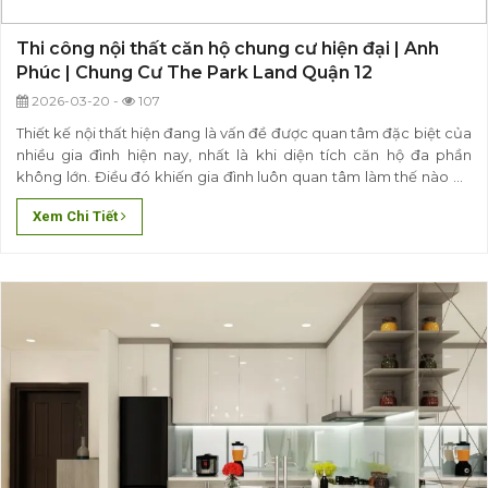
Thi công nội thất căn hộ chung cư hiện đại | Anh
Phúc | Chung Cư The Park Land Quận 12
2026-03-20 -
107
Thiết kế nội thất hiện đang là vấn đề được quan tâm đặc biệt của
nhiều gia đình hiện nay, nhất là khi diện tích căn hộ đa phần
không lớn. Điều đó khiến gia đình luôn quan tâm làm thế nào để
có thể bố trí, sắp xếp các vật dụng trng trí sao cho phù hợp, tận
Xem Chi Tiết
dụng được các gốc chết..