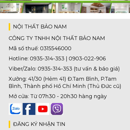
NỘI THẤT BẢO NAM
CÔNG TY TNHH NỘI THẤT BẢO NAM
Mã số thuế: 0315546000
Hotline: 0935-314-353 | 0903-022-906
Viber/Zalo: 0935-314-353 (tư vấn & báo giá)
Xưởng: 41/30 (Hẻm 41) Đ.Tam Bình, P.Tam
Bình, Thành phố Hồ Chí Minh (Thủ Đức cũ)
Mở cửa: Từ 07h30 - 20h30 hàng ngày
ĐĂNG KÝ NHẬN TIN