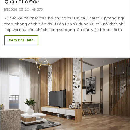
Quận Thủ Đức
2026-03-20 -
279
- Thiết kế nội thất căn hộ chung cư Lavita Charm 2 phòng ngủ
theo phong cách hiện đại. Diện tích sử dụng 66 m2, nội thất phù
hợp với nhu cầu khách hàng sử dụng lâu dài. Việc bố trí nội thất
sao cho phù hợp với quy mô kiến trúc, hài hòa trang trí, phù hợp
Xem Chi Tiết
với phong thủy cũng như tinh tế trong mỗi..