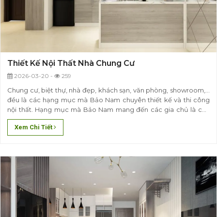
Thiết Kế Nội Thất Nhà Chung Cư
2026-03-20 -
259
Chung cư, biệt thự, nhà đẹp, khách sạn, văn phòng, showroom,...
đều là các hạng mục mà Bảo Nam chuyên thiết kế và thi công
nội thất. Hạng mục mà Bảo Nam mang đến các gia chủ là các
mẫu thiết kế nội thất, các mẫu chất liệu gỗ mang chất lượng khác
Xem Chi Tiết
nhau, bất kể là về phương diện, không gian..