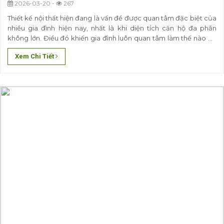
2026-03-20 -
267
Thiết kế nội thất hiện đang là vấn đề được quan tâm đặc biệt của
nhiều gia đình hiện nay, nhất là khi diện tích căn hộ đa phần
không lớn. Điều đó khiến gia đình luôn quan tâm làm thế nào để
có thể bố trí, sắp xếp các vật dụng trang trí sao cho phù hợp, tận
Xem Chi Tiết
dụng được các gốc chết..