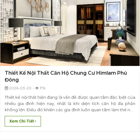
Thiết Kế Nội Thất Căn Hộ Chung Cư Himlam Phú
Đông
2026-03-20 -
176
Thiết kế nội thất hiện đang là vấn đề được quan tâm đặc biệt của
nhiều gia đình hiện nay, nhất là khi diện tích căn hộ đa phần
không lớn. Điều đó khiến các gia đình luôn quan tâm làm thế nào
để có thể bố trí, sắp xếp các vật dụng trang trí sao cho phù hợp,
Xem Chi Tiết
tận dụng được các gốc..