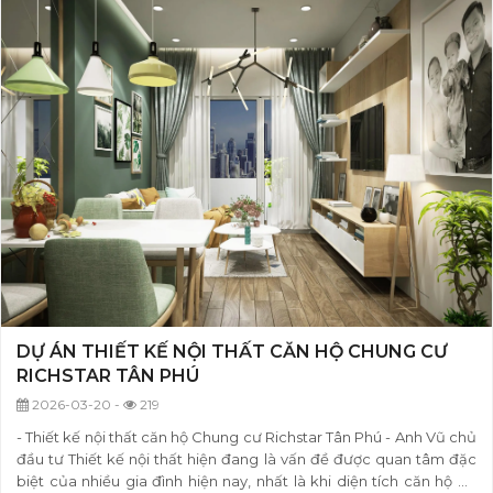
DỰ ÁN THIẾT KẾ NỘI THẤT CĂN HỘ CHUNG CƯ
RICHSTAR TÂN PHÚ
2026-03-20 -
219
- Thiết kế nội thất căn hộ Chung cư Richstar Tân Phú - Anh Vũ chủ
đầu tư Thiết kế nội thất hiện đang là vấn đề được quan tâm đặc
biệt của nhiều gia đình hiện nay, nhất là khi diện tích căn hộ đa