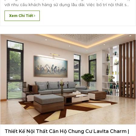
với nhu cầu khách hàng sử dụng lâu dài. Việc bố trí nội thất sao
cho phù hợp với quy mô kiến trúc, hài hòa trang trí, phù hợp với
Xem Chi Tiết
phong thủy cũng như tinh tế trong mỗi vật..
Thiết Kế Nội Thất Căn Hộ Chung Cư Lavita Charm |