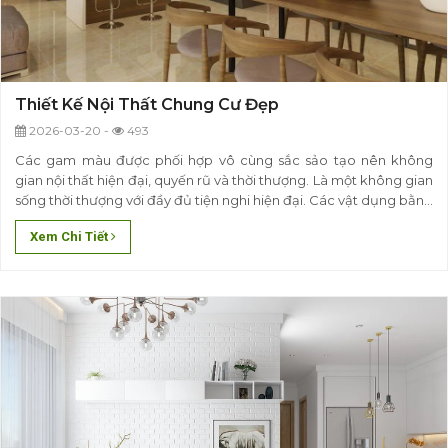
Thiết Kế Nội Thất Chung Cư Đẹp
2026-03-20 -
493
Các gam màu được phối hợp vô cùng sắc sảo tạo nên không
gian nội thất hiện đại, quyến rũ và thời thượng. Là một không gian
sống thời thượng với đầy đủ tiện nghi hiện đại. Các vật dụng bằng
gỗ cao cấp được thiết kế vô cùng nổi bật giúp cho mỗi một
Xem Chi Tiết
không gian căn hộ thêm phần..