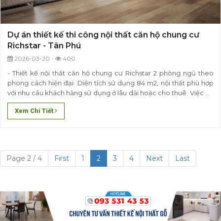
Dự án thiết kế thi công nội thất căn hộ chung cư
Richstar - Tân Phú
2026-03-20 -
400
- Thiết kế nội thất căn hộ chung cư Richstar 2 phòng ngủ theo
phong cách hiện đại. Diện tích sử dụng 84 m2, nội thất phù hợp
với nhu cầu khách hàng sử dụng ở lâu dài hoặc cho thuê. Việc bố
trí nội thất sao cho phù hợp với quy mô kiến trúc, hài hòa trong
Xem Chi Tiết
trang trí, phù hợp với phong thủy cũng như..
Page 2 / 4
First
1
2
3
4
Next
Last