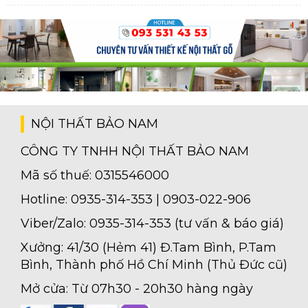
NỘI THẤT BẢO NAM
CÔNG TY TNHH NỘI THẤT BẢO NAM
Mã số thuế: 0315546000
Hotline: 0935-314-353 | 0903-022-906
Viber/Zalo: 0935-314-353 (tư vấn & báo giá)
Xưởng: 41/30 (Hẻm 41) Đ.Tam Bình, P.Tam
Bình, Thành phố Hồ Chí Minh (Thủ Đức cũ)
Mở cửa: Từ 07h30 - 20h30 hàng ngày