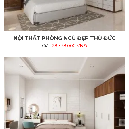
NỘI THẤT PHÒNG NGỦ ĐẸP THỦ ĐỨC
Giá :
28.378.000 VNĐ