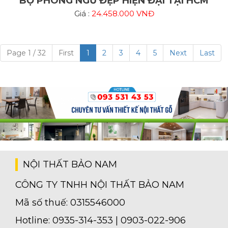
BỘ PHÒNG NGỦ ĐẸP HIỆN ĐẠI TẠI HCM
Giá :
24.458.000 VNĐ
Page 1 / 32
First
1
2
3
4
5
Next
Last
NỘI THẤT BẢO NAM
CÔNG TY TNHH NỘI THẤT BẢO NAM
Mã số thuế: 0315546000
Hotline: 0935-314-353 | 0903-022-906