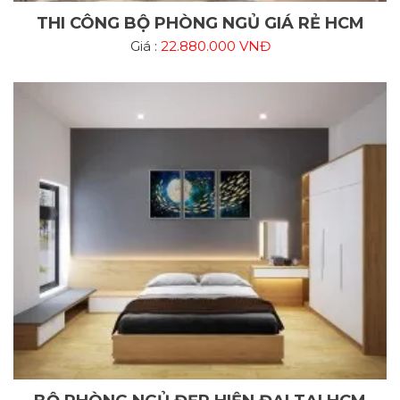
THI CÔNG BỘ PHÒNG NGỦ GIÁ RẺ HCM
Giá :
22.880.000 VNĐ