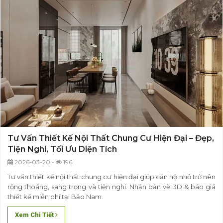
Tư Vấn Thiết Kế Nội Thất Chung Cư Hiện Đại – Đẹp,
Tiện Nghi, Tối Ưu Diện Tích
2026-03-20 -
196
Tư vấn thiết kế nội thất chung cư hiện đại giúp căn hộ nhỏ trở nên
rộng thoáng, sang trọng và tiện nghi. Nhận bản vẽ 3D & báo giá
thiết kế miễn phí tại Bảo Nam.
Xem Chi Tiết