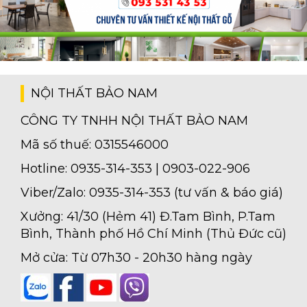
NỘI THẤT BẢO NAM
CÔNG TY TNHH NỘI THẤT BẢO NAM
Mã số thuế: 0315546000
Hotline: 0935-314-353 | 0903-022-906
Viber/Zalo: 0935-314-353 (tư vấn & báo giá)
Xưởng: 41/30 (Hẻm 41) Đ.Tam Bình, P.Tam
Bình, Thành phố Hồ Chí Minh (Thủ Đức cũ)
Mở cửa: Từ 07h30 - 20h30 hàng ngày