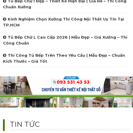
Tủ Bếp Chữ I Đẹp – Thiết Kế Hiện Đại | Giá Rẻ – Thi Công
Chuẩn Xưởng
Kinh Nghiệm Chọn Xưởng Thi Công Nội Thất Uy Tín Tại
TP.HCM
Tủ Bếp Chữ L Cao Cấp 2026 | Mẫu Đẹp – Giá Xưởng – Thi
Công Chuẩn
Thi Công Tủ Bếp Trên Theo Yêu Cầu | Mẫu Đẹp – Chuẩn
Kích Thước – Giá Tốt
99+ Mẫu Tủ Quần Áo Cánh Trượt Hiện Đại 2025 – Đẹp,
Sang, Siêu Tiết Kiệm
Bộ sưu tập tủ quần áo cánh trượt đẹp nhất 2025. Thiết kế hiện đại, đa
TIN TỨC
dạng chất liệu, tối ưu không gian nhỏ. Bền đẹp – sang trọng – giá xưởng.
Liên hệ tư vấn & báo giá chi tiết hôm nay!