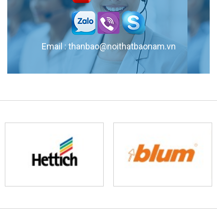
Nhỏ
Giường bục đa năng đẹp, thiết kế thông minh giúp tối ưu diện tích, lưu
trữ tiện lợi và mang đến không gian phòng ngủ gọn gàng, hiện đại cho
căn hộ nhỏ
Email : thanbao@noithatbaonam.vn
Tủ Quần Áo Phòng Ngủ Hiện Đại - Đẹp, Tinh Tế, Tiết Kiệm
Tủ quần áo hiện đại cho gia đình: đẹp, gọn gàng, giá hợp lý. Cập nhật xu
hướng 2025 cho phòng ngủ trẻ trung!
Thiết Kế Tủ Bếp Hiện Đại Chung Cư | Đẹp – Tiện Nghi – Tiết
Kiệm Không Gian
Tủ bếp chung cư đẹp, hiện đại, đa dạng chất liệu, thiết kế tối ưu diện
tích. Giúp gia đình sở hữu không gian bếp tiện nghi, sang trọng và bền