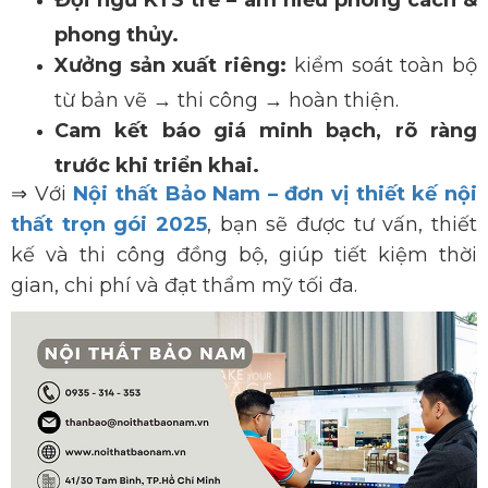
Đội ngũ KTS trẻ – am hiểu phong cách &
phong thủy.
Xưởng sản xuất riêng:
kiểm soát toàn bộ
từ bản vẽ → thi công → hoàn thiện.
Cam kết báo gi
á minh bạch, rõ ràng
trước khi triển khai.
⇒
Với
Nội thất Bảo Nam – đơn vị thiết kế nội
thất trọn gói 2025
, bạn sẽ được tư vấn, thiết
kế và thi công đồng bộ, giúp tiết kiệm thời
gian, chi phí và đạt thẩm mỹ tối đa.