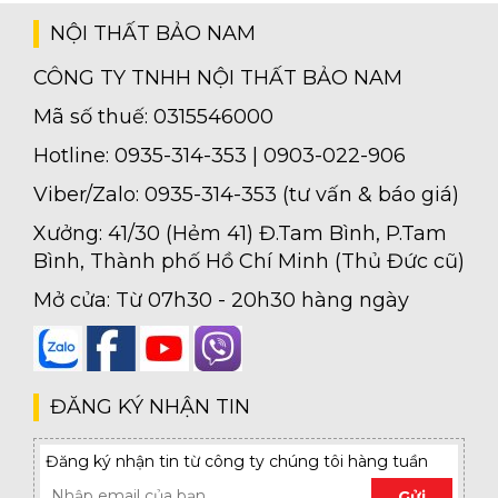
lâu.
NỘI THẤT BẢO NAM
CÔNG TY TNHH NỘI THẤT BẢO NAM
Mã số thuế: 0315546000
Tủ Bếp Gỗ MDF Đẹp, Giá Rẻ, Chất Lượng Cao
Hotline: 0935-314-353 | 0903-022-906
Tủ bếp gỗ MDF đẹp, giá rẻ và chất lượng cao tại Nội Thất Bảo Nam. Với
thiết kế hiện đại, tủ bếp MDF mang đến không gian sống tiện nghi và
Viber/Zalo: 0935-314-353 (tư vấn & báo giá)
sang trọng. Lựa chọn hoàn hảo cho mọi gia đình. Liên hệ ngay để được..
Xưởng: 41/30 (Hẻm 41) Đ.Tam Bình, P.Tam
Bình, Thành phố Hồ Chí Minh (Thủ Đức cũ)
Mở cửa: Từ 07h30 - 20h30 hàng ngày
Nội Thất Phòng Ngủ Chung Cư Hiện Đại: Thiết Kế Đẹp &
Tiện Nghi
Khám phá những xu hướng nội thất phòng ngủ chung cư hiện đại với
thiết kế đẹp mắt và tiện nghi. Từ màu sắc, bố trí đến các mẫu tủ quần áo
ĐĂNG KÝ NHẬN TIN
thông minh, bài viết này sẽ giúp bạn tạo nên không gian sống lý..
Đăng ký nhận tin từ công ty chúng tôi hàng tuần
Gửi