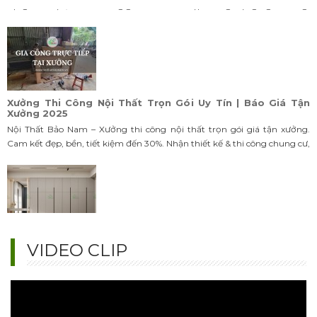
Xưởng Thi Công Nội Thất Trọn Gói Uy Tín | Báo Giá Tận
Xưởng 2025
Nội Thất Bảo Nam – Xưởng thi công nội thất trọn gói giá tận xưởng.
Cam kết đẹp, bền, tiết kiệm đến 30%. Nhận thiết kế & thi công chung cư,
nhà phố, biệt thự. Liên hệ ngay!
99+ Mẫu Tủ Quần Áo Âm Tường Hiện Đại – Đẹp & Tiết Kiệm
Diện Tích
TOP mẫu tủ quần áo âm tường hot trend 2025: gỗ công nghiệp, gỗ tự
VIDEO CLIP
nhiên, thiết kế thông minh. Bền đẹp, giá tận xưởng – Liên hệ ngay Nội
Thất Bảo Nam!