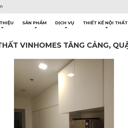
nh
 THIỆU
SẢN PHẨM
DỊCH VỤ
THIẾT KẾ NỘI THẤT
 THẤT VINHOMES TÂNG CẢNG, QU