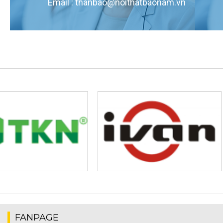
Email : thanbao@noithatbaonam.vn
FANPAGE