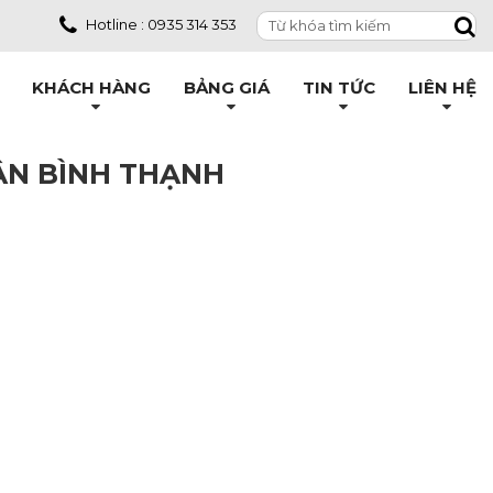
Hotline : 0935 314 353
KHÁCH HÀNG
BẢNG GIÁ
TIN TỨC
LIÊN HỆ
ẬN BÌNH THẠNH