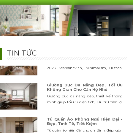
thông minh. Bền đẹp, giá tận xưởng – Liên
hệ ngay Nội Thất Bảo Nam!
99+ Mẫu Thiết Kế Tủ Quần Áo Hiện
Đại Đẹp – Ai Cũng Muốn Sở Hữu
TOP mẫu tủ quần áo hiện đại hot trend
2025: thiết kế âm tường, cánh trượt, thông
minh. Đẹp – gọn – sang, giá tận xưởng cực
ưu đãi, xem ngay!
5 Phong Cách Nội Thất Hiện Đại
2025 Đẹp, Sang Trọng, Tối Ưu
TIN TỨC
Khám phá 5 phong cách nội thất hiện đại
2025: Scandinavian, Minimalism, Hi-tech,
Modern Luxury, Indochine. Xu hướng thiết
kế đẹp, sang trọng, tối ưu không gian.
Giường Bục Đa Năng Đẹp, Tối Ưu
Không Gian Cho Căn Hộ Nhỏ
Giường bục đa năng đẹp, thiết kế thông
minh giúp tối ưu diện tích, lưu trữ tiện lợi
và mang đến không gian phòng ngủ gọn
gàng, hiện đại cho căn hộ nhỏ
Tủ Quần Áo Phòng Ngủ Hiện Đại -
Đẹp, Tinh Tế, Tiết Kiệm
Tủ quần áo hiện đại cho gia đình: đẹp, gọn
gàng, giá hợp lý. Cập nhật xu hướng 2025