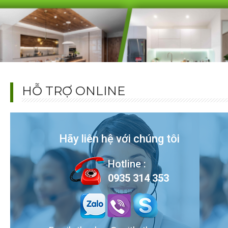
HỖ TRỢ ONLINE
Hãy liên hệ với chúng tôi
Hotline :
0935 314 353