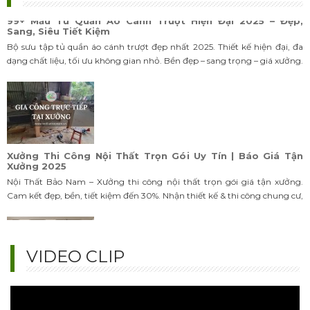
99+ Mẫu Tủ Quần Áo Cánh Trượt Hiện Đại 2025 – Đẹp,
Sang, Siêu Tiết Kiệm
Bộ sưu tập tủ quần áo cánh trượt đẹp nhất 2025. Thiết kế hiện đại, đa
dạng chất liệu, tối ưu không gian nhỏ. Bền đẹp – sang trọng – giá xưởng.
Liên hệ tư vấn & báo giá chi tiết hôm nay!
Xưởng Thi Công Nội Thất Trọn Gói Uy Tín | Báo Giá Tận
Xưởng 2025
Nội Thất Bảo Nam – Xưởng thi công nội thất trọn gói giá tận xưởng.
Cam kết đẹp, bền, tiết kiệm đến 30%. Nhận thiết kế & thi công chung cư,
nhà phố, biệt thự. Liên hệ ngay!
VIDEO CLIP
99+ Mẫu Tủ Quần Áo Âm Tường Hiện Đại – Đẹp & Tiết Kiệm
Diện Tích