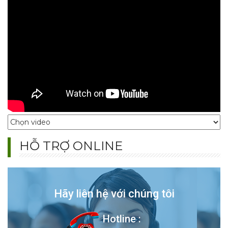
TOP mẫu tủ quần áo âm tường hot trend 2025: gỗ công nghiệp, gỗ tự
nhiên, thiết kế thông minh. Bền đẹp, giá tận xưởng – Liên hệ ngay Nội
Thất Bảo Nam!
99+ Mẫu Thiết Kế Tủ Quần Áo Hiện Đại Đẹp – Ai Cũng Muốn
Sở Hữu
TOP mẫu tủ quần áo hiện đại hot trend 2025: thiết kế âm tường, cánh
trượt, thông minh. Đẹp – gọn – sang, giá tận xưởng cực ưu đãi, xem
ngay!
HỖ TRỢ ONLINE
5 Phong Cách Nội Thất Hiện Đại 2025 Đẹp, Sang Trọng, Tối
Ưu
Hãy liên hệ với chúng tôi
Khám phá 5 phong cách nội thất hiện đại 2025: Scandinavian,
Minimalism, Hi-tech, Modern Luxury, Indochine. Xu hướng thiết kế đẹp,
Hotline :
sang trọng, tối ưu không gian.