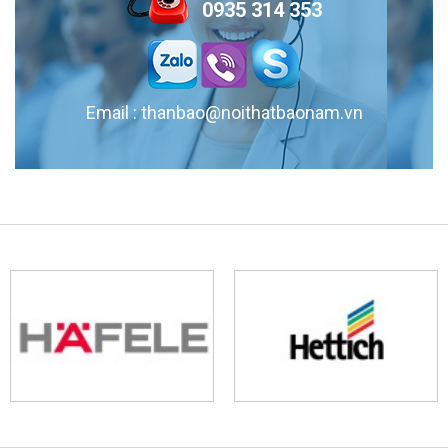
0935 314 353
Giường Bục Đa Năng Đẹp, Tối Ưu Không Gian Cho Căn Hộ
Email : thanbao@noithatbaonam.vn
Nhỏ
Giường bục đa năng đẹp, thiết kế thông minh giúp tối ưu diện tích, lưu
trữ tiện lợi và mang đến không gian phòng ngủ gọn gàng, hiện đại cho
căn hộ nhỏ
Tủ Quần Áo Phòng Ngủ Hiện Đại - Đẹp, Tinh Tế, Tiết Kiệm
Tủ quần áo hiện đại cho gia đình: đẹp, gọn gàng, giá hợp lý. Cập nhật xu
hướng 2025 cho phòng ngủ trẻ trung!